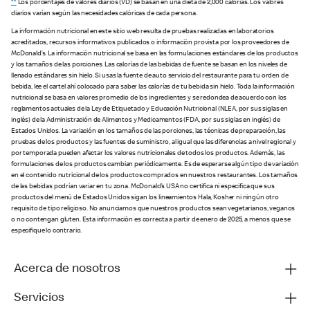
**
Los porcentajes de valores diarios (VD) se basan en una dieta de 2,000 calorías. Los valores
diarios varían según las necesidades calóricas de cada persona.
La información nutricional en este sitio web resulta de pruebas realizadas en laboratorios
acreditados, recursos informativos publicados o información provista por los proveedores de
McDonald’s. La información nutricional se basa en las formulaciones estándares de los productos
y los tamaños de las porciones. Las calorías de las bebidas de fuente se basan en los niveles de
llenado estándares sin hielo. Si usas la fuente de auto servicio del restaurante para tu orden de
bebida, lee el cartel ahí colocado para saber las calorías de tu bebida sin hielo. Toda la información
nutricional se basa en valores promedio de los ingredientes y se redondea de acuerdo con los
reglamentos actuales de la Ley de Etiquetado y Educación Nutricional (NLEA, por sus siglas en
inglés) de la Administración de Alimentos y Medicamentos (FDA, por sus siglas en inglés) de
Estados Unidos. La variación en los tamaños de las porciones, las técnicas de preparación, las
pruebas de los productos y las fuentes de suministro, al igual que las diferencias a nivel regional y
por temporada pueden afectar los valores nutricionales de todos los productos. Además, las
formulaciones de los productos cambian periódicamente. Es de esperarse algún tipo de variación
en el contenido nutricional de los productos comprados en nuestros restaurantes. Los tamaños
de las bebidas podrían variar en tu zona. McDonald’s USA no certifica ni especifica que sus
productos del menú de Estados Unidos sigan los lineamientos Hala, Kosher ni ningún otro
requisito de tipo religioso. No anunciamos que nuestros productos sean vegetarianos, veganos
o no contengan gluten. Esta información es correcta a partir de enero de 2025, a menos que se
especifique lo contrario.
Acerca de nosotros
Servicios