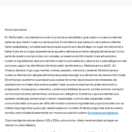
Nota Importante:
En McDonald’s, nos dedicamos a servir productos de calidad y gran sabor a nuestros clientes
cada vez que visitan nuestros restaurantes. Entendemos que cada uno de nuestros clientes
tiene necesidades y consideraciones propias cuando se trata de elegir un lugar donde comer o
beber fuera de su hogar, especialmente aquellos clientes que tienen alergias alimentarias. Como
parte de nuestro compromiso con ustedes, proveemos la información más actual sobre
nuestros ingredientes; esta proviene de nuestros proveedores y abarca los nueve alérgenos más
comunes, según los identifica la Administración de Alimentos y Medicamentos de EE. UU.
(huevos, lácteos, trigo, soja, maníes, nueves, pescado, mariscos y sesame). De esta manera,
nuestros clientes con alergias alimentarias pueden escoger sus alimentos de manera informada.
Sin embargo, queremos que sepan que, a pesar de tomar las precauciones necesarias, las
operaciones normales de la cocina pueden hacer que se compartan las áreas de cocción y
preparación, los equipos y utensilios, y existe la posibilidad de que tu comida entre en contacto
con otros productos alimenticios, e incluso con alérgenos. Instamos a que los clientes que
padecen de alergias alimentarias o tienen necesidades nutricionales especiales visiten
www.mcdonalds.com para ver allí la información sobre los ingredientes y que consulten con su
médico las preguntas que surjan relacionadas con su dieta. Si tienes preguntas sobre nuestra
comida, comunícate directamente con nosotros usando nuestro
formulario contáctanos
.
El porcentaje de valores diarios (VD) y RDIs y el consumo diario recomendado se basan en
valores no redondeados.