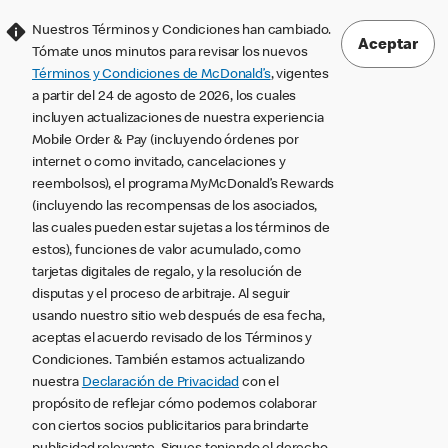
Nuestros Términos y Condiciones han cambiado.
Aceptar
Tómate unos minutos para revisar los nuevos
Términos y Condiciones de McDonald’s
, vigentes
a partir del 24 de agosto de 2026, los cuales
incluyen actualizaciones de nuestra experiencia
Mobile Order & Pay (incluyendo órdenes por
internet o como invitado, cancelaciones y
reembolsos), el programa MyMcDonald’s Rewards
(incluyendo las recompensas de los asociados,
las cuales pueden estar sujetas a los términos de
estos), funciones de valor acumulado, como
tarjetas digitales de regalo, y la resolución de
disputas y el proceso de arbitraje. Al seguir
usando nuestro sitio web después de esa fecha,
aceptas el acuerdo revisado de los Términos y
Condiciones. También estamos actualizando
nuestra
Declaración de Privacidad
con el
propósito de reflejar cómo podemos colaborar
con ciertos socios publicitarios para brindarte