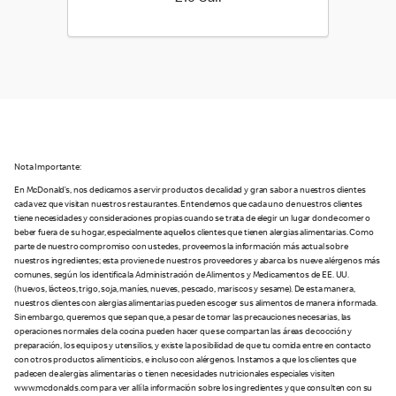
Nota Importante:
En McDonald’s, nos dedicamos a servir productos de calidad y gran sabor a nuestros clientes
cada vez que visitan nuestros restaurantes. Entendemos que cada uno de nuestros clientes
tiene necesidades y consideraciones propias cuando se trata de elegir un lugar donde comer o
beber fuera de su hogar, especialmente aquellos clientes que tienen alergias alimentarias. Como
parte de nuestro compromiso con ustedes, proveemos la información más actual sobre
nuestros ingredientes; esta proviene de nuestros proveedores y abarca los nueve alérgenos más
comunes, según los identifica la Administración de Alimentos y Medicamentos de EE. UU.
(huevos, lácteos, trigo, soja, maníes, nueves, pescado, mariscos y sesame). De esta manera,
nuestros clientes con alergias alimentarias pueden escoger sus alimentos de manera informada.
Sin embargo, queremos que sepan que, a pesar de tomar las precauciones necesarias, las
operaciones normales de la cocina pueden hacer que se compartan las áreas de cocción y
preparación, los equipos y utensilios, y existe la posibilidad de que tu comida entre en contacto
con otros productos alimenticios, e incluso con alérgenos. Instamos a que los clientes que
padecen de alergias alimentarias o tienen necesidades nutricionales especiales visiten
www.mcdonalds.com para ver allí la información sobre los ingredientes y que consulten con su