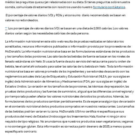
médico las preguntas que surjan relacionadas con su dieta. Si tienes preguntas sobre nuestra
comida, comunícate directamente con nosotros usando nuestro
formulario contáctanos
.
El porcentaje de valores diarios (VD) y RDIs y el consumo diario recomendado se basan en
valores no redondeados.
**
Los porcentajes de valores diarios (VD) se basan en una dieta de 2,000 calorías. Los valores
diarios varían según las necesidades calóricas de cada persona.
La información nutricional en este sitio web resulta de pruebas realizadas en laboratorios
acreditados, recursos informativos publicados o información provista por los proveedores de
McDonald’s. La información nutricional se basa en las formulaciones estándares de los productos
y los tamaños de las porciones. Las calorías de las bebidas de fuente se basan en los niveles de
llenado estándares sin hielo. Si usas la fuente de auto servicio del restaurante para tu orden de
bebida, lee el cartel ahí colocado para saber las calorías de tu bebida sin hielo. Toda la información
nutricional se basa en valores promedio de los ingredientes y se redondea de acuerdo con los
reglamentos actuales de la Ley de Etiquetado y Educación Nutricional (NLEA, por sus siglas en
inglés) de la Administración de Alimentos y Medicamentos (FDA, por sus siglas en inglés) de
Estados Unidos. La variación en los tamaños de las porciones, las técnicas de preparación, las
pruebas de los productos y las fuentes de suministro, al igual que las diferencias a nivel regional y
por temporada pueden afectar los valores nutricionales de todos los productos. Además, las
formulaciones de los productos cambian periódicamente. Es de esperarse algún tipo de variación
en el contenido nutricional de los productos comprados en nuestros restaurantes. Los tamaños
de las bebidas podrían variar en tu zona. McDonald’s USA no certifica ni especifica que sus
productos del menú de Estados Unidos sigan los lineamientos Hala, Kosher ni ningún otro
requisito de tipo religioso. No anunciamos que nuestros productos sean vegetarianos, veganos
o no contengan gluten. Esta información es correcta a partir de enero de 2025, a menos que se
especifique lo contrario.