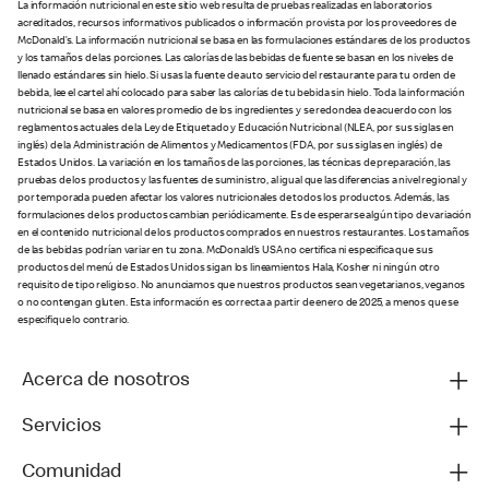
La información nutricional en este sitio web resulta de pruebas realizadas en laboratorios
acreditados, recursos informativos publicados o información provista por los proveedores de
McDonald’s. La información nutricional se basa en las formulaciones estándares de los productos
y los tamaños de las porciones. Las calorías de las bebidas de fuente se basan en los niveles de
llenado estándares sin hielo. Si usas la fuente de auto servicio del restaurante para tu orden de
bebida, lee el cartel ahí colocado para saber las calorías de tu bebida sin hielo. Toda la información
nutricional se basa en valores promedio de los ingredientes y se redondea de acuerdo con los
reglamentos actuales de la Ley de Etiquetado y Educación Nutricional (NLEA, por sus siglas en
inglés) de la Administración de Alimentos y Medicamentos (FDA, por sus siglas en inglés) de
Estados Unidos. La variación en los tamaños de las porciones, las técnicas de preparación, las
pruebas de los productos y las fuentes de suministro, al igual que las diferencias a nivel regional y
por temporada pueden afectar los valores nutricionales de todos los productos. Además, las
formulaciones de los productos cambian periódicamente. Es de esperarse algún tipo de variación
en el contenido nutricional de los productos comprados en nuestros restaurantes. Los tamaños
de las bebidas podrían variar en tu zona. McDonald’s USA no certifica ni especifica que sus
productos del menú de Estados Unidos sigan los lineamientos Hala, Kosher ni ningún otro
requisito de tipo religioso. No anunciamos que nuestros productos sean vegetarianos, veganos
o no contengan gluten. Esta información es correcta a partir de enero de 2025, a menos que se
especifique lo contrario.
Acerca de nosotros
Servicios
Comunidad