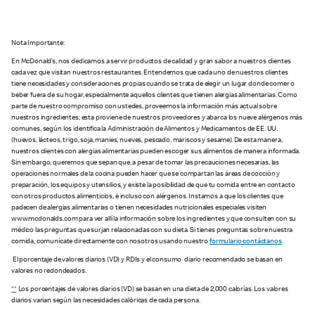
Nota Importante:
En McDonald’s, nos dedicamos a servir productos de calidad y gran sabor a nuestros clientes
cada vez que visitan nuestros restaurantes. Entendemos que cada uno de nuestros clientes
tiene necesidades y consideraciones propias cuando se trata de elegir un lugar donde comer o
beber fuera de su hogar, especialmente aquellos clientes que tienen alergias alimentarias. Como
parte de nuestro compromiso con ustedes, proveemos la información más actual sobre
nuestros ingredientes; esta proviene de nuestros proveedores y abarca los nueve alérgenos más
comunes, según los identifica la Administración de Alimentos y Medicamentos de EE. UU.
(huevos, lácteos, trigo, soja, maníes, nueves, pescado, mariscos y sesame). De esta manera,
nuestros clientes con alergias alimentarias pueden escoger sus alimentos de manera informada.
Sin embargo, queremos que sepan que, a pesar de tomar las precauciones necesarias, las
operaciones normales de la cocina pueden hacer que se compartan las áreas de cocción y
preparación, los equipos y utensilios, y existe la posibilidad de que tu comida entre en contacto
con otros productos alimenticios, e incluso con alérgenos. Instamos a que los clientes que
padecen de alergias alimentarias o tienen necesidades nutricionales especiales visiten
www.mcdonalds.com para ver allí la información sobre los ingredientes y que consulten con su
médico las preguntas que surjan relacionadas con su dieta. Si tienes preguntas sobre nuestra
comida, comunícate directamente con nosotros usando nuestro
formulario contáctanos
.
El porcentaje de valores diarios (VD) y RDIs y el consumo diario recomendado se basan en
valores no redondeados.
**
Los porcentajes de valores diarios (VD) se basan en una dieta de 2,000 calorías. Los valores
diarios varían según las necesidades calóricas de cada persona.