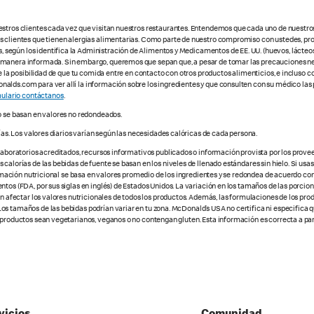
estros clientes cada vez que visitan nuestros restaurantes. Entendemos que cada uno de nuestro
os clientes que tienen alergias alimentarias. Como parte de nuestro compromiso con ustedes, pr
egún los identifica la Administración de Alimentos y Medicamentos de EE. UU. (huevos, lácteos,
e manera informada. Sin embargo, queremos que sepan que, a pesar de tomar las precauciones ne
te la posibilidad de que tu comida entre en contacto con otros productos alimenticios, e incluso 
alds.com para ver allí la información sobre los ingredientes y que consulten con su médico las 
ulario contáctanos
.
o se basan en valores no redondeados.
ías. Los valores diarios varían según las necesidades calóricas de cada persona.
 laboratorios acreditados, recursos informativos publicados o información provista por los prove
alorías de las bebidas de fuente se basan en los niveles de llenado estándares sin hielo. Si usas 
nformación nutricional se basa en valores promedio de los ingredientes y se redondea de acuerdo c
tos (FDA, por sus siglas en inglés) de Estados Unidos. La variación en los tamaños de las porcione
den afectar los valores nutricionales de todos los productos. Además, las formulaciones de los pr
os tamaños de las bebidas podrían variar en tu zona. McDonald’s USA no certifica ni especifica 
 productos sean vegetarianos, veganos o no contengan gluten. Esta información es correcta a part