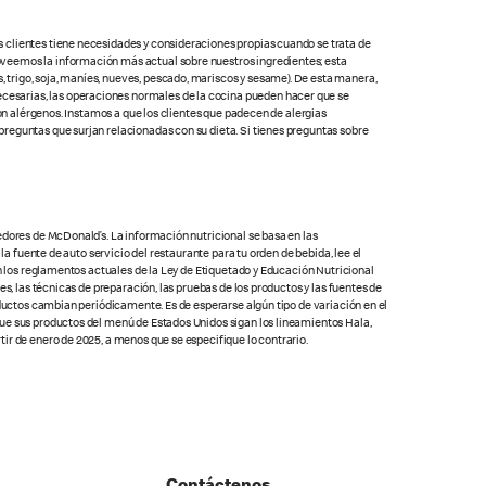
s clientes tiene necesidades y consideraciones propias cuando se trata de
oveemos la información más actual sobre nuestros ingredientes; esta
 trigo, soja, maníes, nueves, pescado, mariscos y sesame). De esta manera,
cesarias, las operaciones normales de la cocina pueden hacer que se
con alérgenos. Instamos a que los clientes que padecen de alergias
preguntas que surjan relacionadas con su dieta. Si tienes preguntas sobre
edores de McDonald’s. La información nutricional se basa en las
la fuente de auto servicio del restaurante para tu orden de bebida, lee el
on los reglamentos actuales de la Ley de Etiquetado y Educación Nutricional
s, las técnicas de preparación, las pruebas de los productos y las fuentes de
oductos cambian periódicamente. Es de esperarse algún tipo de variación en el
que sus productos del menú de Estados Unidos sigan los lineamientos Hala,
ir de enero de 2025, a menos que se especifique lo contrario.