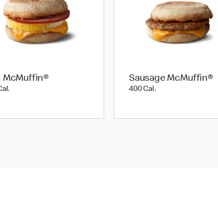
 McMuffin®
Sausage McMuffin®
310 Cal.
400 Cal.
Cal.
400 Cal.