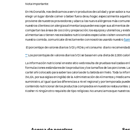
Nota Importante:
En McDonald’s, nos dedicamos a servir productos de calidad y gran sabor a nu
elegir un lugar donde comer o beber fuera de su hogar, especialmente aquell
proviene de nuestros proveedores y abarca los nueve alérgenos más comunes, s
nuestros clientes con alergias alimentarias pueden escoger sus alimentos d
compartan las áreas de cocción y preparación, los equipos y utensilios, y exis
alimentarias o tienen necesidades nutricionales especiales visiten www.mcdon
nuestra comida, comunícate directamente con nosotros usando nuestro
form
El porcentaje de valores diarios (VD) y RDIs y el consumo diario recomendad
**
Los porcentajes de valores diarios (VD) se basan en una dieta de 2,000 calor
La información nutricional en este sitio web resulta de pruebas realizadas en
formulaciones estándares de los productos y los tamaños de las porciones. Las c
cartel ahí colocado para saber las calorías de tu bebida sin hielo. Toda la i
(NLEA, por sus siglas en inglés) de la Administración de Alimentos y Medicamen
suministro, al igual que las diferencias a nivel regional y por temporada pue
contenido nutricional de los productos comprados en nuestros restaurantes. L
Kosher ni ningún otro requisito de tipo religioso. No anunciamos que nuestros