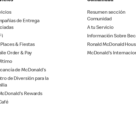
vicios
Comunidad
vicios
Resumen sección
Comunidad
pañias de Entrega
ciadas
A tu Servicio
Fi
Información Sobre Bec
yPlaces & Fiestas
Ronald McDonald Hou
ile Order & Pay
McDonald's Internacio
Último
cancía de McDonald’s
tro de Diversión para la
ilia
cDonald's Rewards
Café