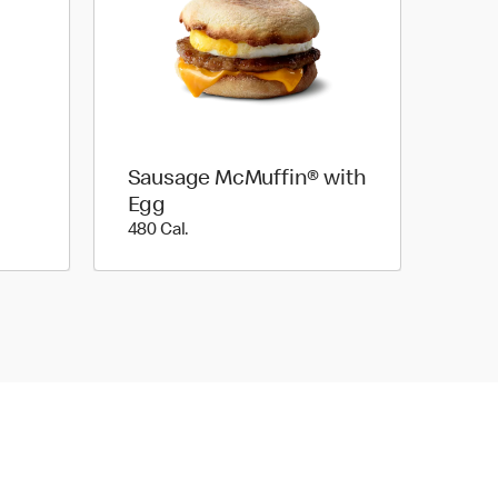
Sausage McMuffin® with
Egg
480 Cal.
480 Cal.