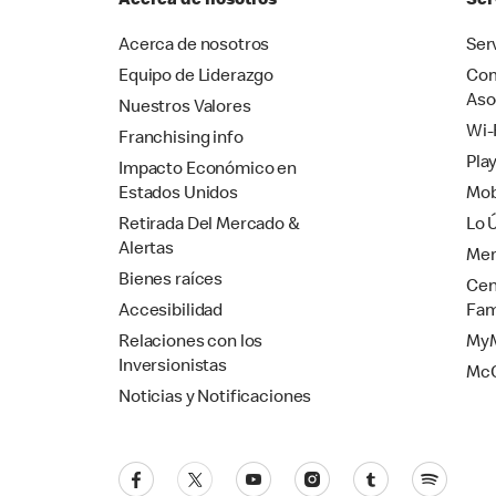
Acerca de nosotros
Ser
Acerca de nosotros
Ser
Equipo de Liderazgo
Com
Aso
Nuestros Valores
Wi-
Franchising info
Pla
Impacto Económico en
Estados Unidos
Mob
Retirada Del Mercado &
Lo 
Alertas
Mer
Bienes raíces
Cen
Accesibilidad
Fam
Relaciones con los
MyM
Inversionistas
Mc
Noticias y Notificaciones