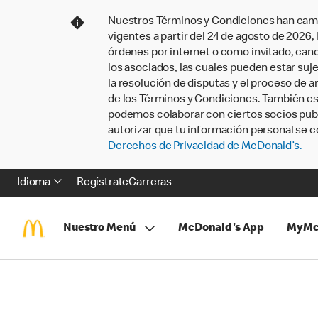
Nuestros Términos y Condiciones han camb
vigentes a partir del 24 de agosto de 2026
órdenes por internet o como invitado, ca
los asociados, las cuales pueden estar suje
la resolución de disputas y el proceso de a
de los Términos y Condiciones. También e
podemos colaborar con ciertos socios publi
autorizar que tu información personal se c
Derechos de Privacidad de McDonald’s.
Idioma
Regístrate
Carreras
Nuestro Menú
McDonald's App
MyMc