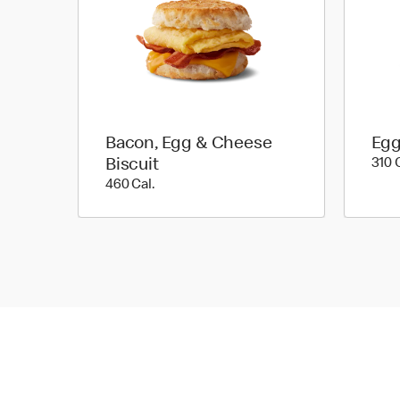
Bacon, Egg & Cheese
Egg
Biscuit
310 
460 Cal.
460 Cal.