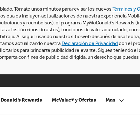
iado. Tómate unos minutos para revisar los nuevos
Términos y 
, los cuales incluyen actualizaciones de nuestra experiencia Mobi
ncelaciones y reembolsos), el programa MyMcDonald’s Rewards (
tas a los términos de estos), funciones de valor acumulado, como 
rbitraje. Al seguir usando nuestro sitio web después de esa fecha
stamos actualizando nuestra
Declaración de Privacidad
con el pro
citarios para brindarte publicidad relevante. Sigues teniendo el
omparta con fines de publicidad dirigida, un derecho que puedes 
Donald's Rewards
McValue® y Ofertas
Mas