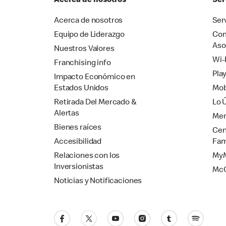
Acerca de nosotros
Ser
Acerca de nosotros
Ser
Equipo de Liderazgo
Com
Aso
Nuestros Valores
Wi-
Franchising info
Pla
Impacto Económico en
Estados Unidos
Mob
Retirada Del Mercado &
Lo 
Alertas
Mer
Bienes raíces
Cen
Accesibilidad
Fam
Relaciones con los
MyM
Inversionistas
Mc
Noticias y Notificaciones