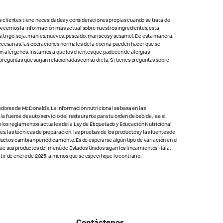
s clientes tiene necesidades y consideraciones propias cuando se trata de
oveemos la información más actual sobre nuestros ingredientes; esta
 trigo, soja, maníes, nueves, pescado, mariscos y sesame). De esta manera,
cesarias, las operaciones normales de la cocina pueden hacer que se
con alérgenos. Instamos a que los clientes que padecen de alergias
preguntas que surjan relacionadas con su dieta. Si tienes preguntas sobre
edores de McDonald’s. La información nutricional se basa en las
la fuente de auto servicio del restaurante para tu orden de bebida, lee el
on los reglamentos actuales de la Ley de Etiquetado y Educación Nutricional
s, las técnicas de preparación, las pruebas de los productos y las fuentes de
oductos cambian periódicamente. Es de esperarse algún tipo de variación en el
que sus productos del menú de Estados Unidos sigan los lineamientos Hala,
ir de enero de 2025, a menos que se especifique lo contrario.