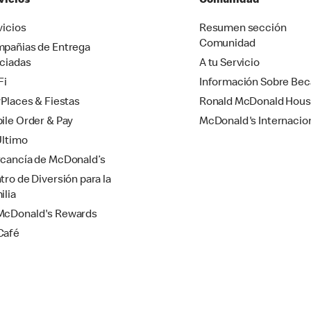
vicios
Comunidad
vicios
Resumen sección
Comunidad
pañias de Entrega
ciadas
A tu Servicio
Fi
Información Sobre Bec
yPlaces & Fiestas
Ronald McDonald Hou
ile Order & Pay
McDonald's Internacio
Último
cancía de McDonald’s
tro de Diversión para la
ilia
cDonald's Rewards
Café