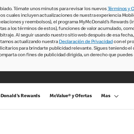
iado. Tómate unos minutos para revisar los nuevos
Términos y 
, los cuales incluyen actualizaciones de nuestra experiencia Mobi
ncelaciones y reembolsos), el programa MyMcDonald’s Rewards (
tas a los términos de estos), funciones de valor acumulado, como 
rbitraje. Al seguir usando nuestro sitio web después de esa fecha
stamos actualizando nuestra
Declaración de Privacidad
con el pro
citarios para brindarte publicidad relevante. Sigues teniendo el
omparta con fines de publicidad dirigida, un derecho que puedes 
Donald's Rewards
McValue® y Ofertas
Mas