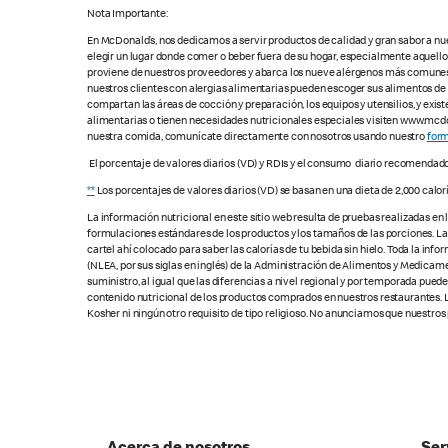
Nota Importante:
En McDonald’s, nos dedicamos a servir productos de calidad y gran sabor a nu
elegir un lugar donde comer o beber fuera de su hogar, especialmente aquell
proviene de nuestros proveedores y abarca los nueve alérgenos más comunes, s
nuestros clientes con alergias alimentarias pueden escoger sus alimentos d
compartan las áreas de cocción y preparación, los equipos y utensilios, y exis
alimentarias o tienen necesidades nutricionales especiales visiten www.mcdon
nuestra comida, comunícate directamente con nosotros usando nuestro
form
El porcentaje de valores diarios (VD) y RDIs y el consumo diario recomendad
**
Los porcentajes de valores diarios (VD) se basan en una dieta de 2,000 calor
La información nutricional en este sitio web resulta de pruebas realizadas en
formulaciones estándares de los productos y los tamaños de las porciones. Las c
cartel ahí colocado para saber las calorías de tu bebida sin hielo. Toda la i
(NLEA, por sus siglas en inglés) de la Administración de Alimentos y Medicamen
suministro, al igual que las diferencias a nivel regional y por temporada pue
contenido nutricional de los productos comprados en nuestros restaurantes. L
Kosher ni ningún otro requisito de tipo religioso. No anunciamos que nuestros