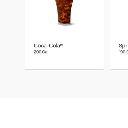
Coca-Cola®
Spr
200 Cal.
200 Cal.
190 