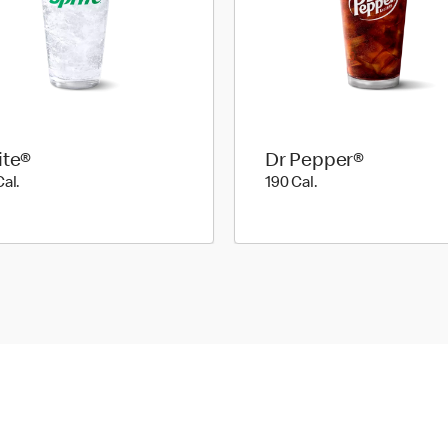
ite®
Dr Pepper®
190 Cal.
190 Cal.
Cal.
190 Cal.