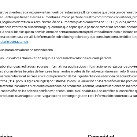
estros clientes cada vez que visitan nuestros restaurantes. Entendemos que cada uno de nuestro
os clientes que tienen alergias alimentarias. Como parte de nuestro compromiso con ustedes, pr
egún los identifica la Administración de Alimentos y Medicamentos de EE. UU. (huevos, lácteos,
e manera informada. Sin embargo, queremos que sepan que, a pesar de tomar las precauciones ne
te la posibilidad de que tu comida entre en contacto con otros productos alimenticios, e incluso 
alds.com para ver allí la información sobre los ingredientes y que consulten con su médico las 
ulario contáctanos
.
o se basan en valores no redondeados.
ías. Los valores diarios varían según las necesidades calóricas de cada persona.
 laboratorios acreditados, recursos informativos publicados o información provista por los prove
alorías de las bebidas de fuente se basan en los niveles de llenado estándares sin hielo. Si usas 
nformación nutricional se basa en valores promedio de los ingredientes y se redondea de acuerdo c
tos (FDA, por sus siglas en inglés) de Estados Unidos. La variación en los tamaños de las porcione
den afectar los valores nutricionales de todos los productos. Además, las formulaciones de los pr
os tamaños de las bebidas podrían variar en tu zona. McDonald’s USA no certifica ni especifica 
 productos sean vegetarianos, veganos o no contengan gluten. Esta información es correcta a part