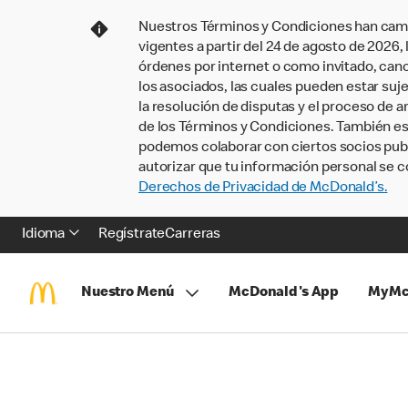
Nuestros Términos y Condiciones han camb
vigentes a partir del 24 de agosto de 2026
órdenes por internet o como invitado, ca
los asociados, las cuales pueden estar suje
la resolución de disputas y el proceso de a
de los Términos y Condiciones. También e
podemos colaborar con ciertos socios publi
autorizar que tu información personal se c
Derechos de Privacidad de McDonald’s.
Idioma
Regístrate
Carreras
Nuestro Menú
McDonald's App
MyMc