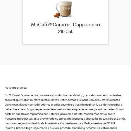
McCafé® Caramel Cappuccino
210 Cal.
210 Cal.
Nota Importante:
En McDonald’s, nos dedicamos a servir productos de calidad y gran sabor a nuestros clientes
cada vez que visitan nuestros restaurantes. Entendemos que cada uno de nuestros clientes
tiene necesidades y consideraciones propias cuando se trata de elegir un lugar donde comer o
beber fuera de su hogar, especialmente aquellos clientes que tienen alergias alimentarias. Como
parte de nuestro compromiso con ustedes, proveemos la información más actual sobre
nuestros ingredientes; esta proviene de nuestros proveedores y abarca los nueve alérgenos más
comunes, según los identifica la Administración de Alimentos y Medicamentos de EE. UU.
(huevos, lácteos, trigo, soja, maníes, nueves, pescado, mariscos y sesame). De esta manera,