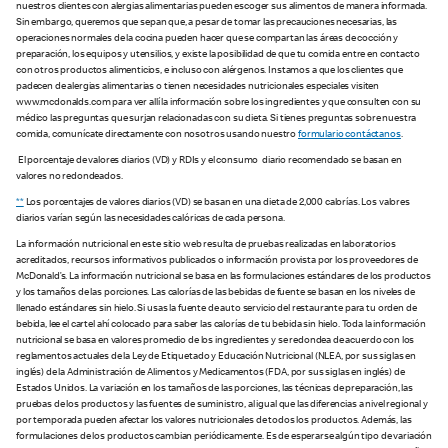
nuestros clientes con alergias alimentarias pueden escoger sus alimentos de manera informada.
Sin embargo, queremos que sepan que, a pesar de tomar las precauciones necesarias, las
operaciones normales de la cocina pueden hacer que se compartan las áreas de cocción y
preparación, los equipos y utensilios, y existe la posibilidad de que tu comida entre en contacto
con otros productos alimenticios, e incluso con alérgenos. Instamos a que los clientes que
padecen de alergias alimentarias o tienen necesidades nutricionales especiales visiten
www.mcdonalds.com para ver allí la información sobre los ingredientes y que consulten con su
médico las preguntas que surjan relacionadas con su dieta. Si tienes preguntas sobre nuestra
comida, comunícate directamente con nosotros usando nuestro
formulario contáctanos
.
El porcentaje de valores diarios (VD) y RDIs y el consumo diario recomendado se basan en
valores no redondeados.
**
Los porcentajes de valores diarios (VD) se basan en una dieta de 2,000 calorías. Los valores
diarios varían según las necesidades calóricas de cada persona.
La información nutricional en este sitio web resulta de pruebas realizadas en laboratorios
acreditados, recursos informativos publicados o información provista por los proveedores de
McDonald’s. La información nutricional se basa en las formulaciones estándares de los productos
y los tamaños de las porciones. Las calorías de las bebidas de fuente se basan en los niveles de
llenado estándares sin hielo. Si usas la fuente de auto servicio del restaurante para tu orden de
bebida, lee el cartel ahí colocado para saber las calorías de tu bebida sin hielo. Toda la información
nutricional se basa en valores promedio de los ingredientes y se redondea de acuerdo con los
reglamentos actuales de la Ley de Etiquetado y Educación Nutricional (NLEA, por sus siglas en
inglés) de la Administración de Alimentos y Medicamentos (FDA, por sus siglas en inglés) de
Estados Unidos. La variación en los tamaños de las porciones, las técnicas de preparación, las
pruebas de los productos y las fuentes de suministro, al igual que las diferencias a nivel regional y
por temporada pueden afectar los valores nutricionales de todos los productos. Además, las
formulaciones de los productos cambian periódicamente. Es de esperarse algún tipo de variación