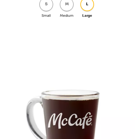
S
M
L
Small
Medium
Large