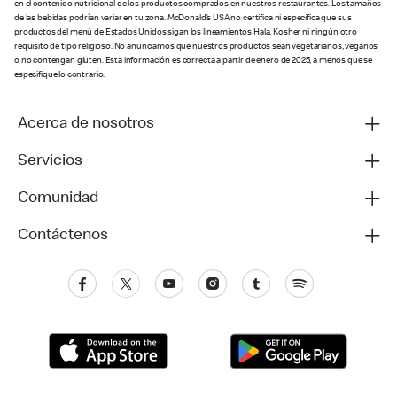
en el contenido nutricional de los productos comprados en nuestros restaurantes. Los tamaños
de las bebidas podrían variar en tu zona. McDonald’s USA no certifica ni especifica que sus
productos del menú de Estados Unidos sigan los lineamientos Hala, Kosher ni ningún otro
requisito de tipo religioso. No anunciamos que nuestros productos sean vegetarianos, veganos
o no contengan gluten. Esta información es correcta a partir de enero de 2025, a menos que se
especifique lo contrario.
Acerca de nosotros
Servicios
Comunidad
Contáctenos