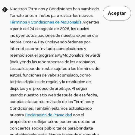
Nuestros Términos y Condiciones han cambiado.
Aceptar
Tómate unos minutos para revisar los nuevos
Términos y Condiciones de McDonald’s
, vigentes
a partir del 24 de agosto de 2026, los cuales
incluyen actualizaciones de nuestra experiencia
Mobile Order & Pay (incluyendo órdenes por
internet o como invitado, cancelaciones y
reembolsos), el programa MyMcDonald’s Rewards
(incluyendo las recompensas de los asociados,
las cuales pueden estar sujetas a los términos de
estos), funciones de valor acumulado, como
tarjetas digitales de regalo, y la resolución de
disputas y el proceso de arbitraje. Al seguir
usando nuestro sitio web después de esa fecha,
aceptas el acuerdo revisado de los Términos y
Condiciones. También estamos actualizando
nuestra
Declaración de Privacidad
con el
propósito de reflejar cómo podemos colaborar
con ciertos socios publicitarios para brindarte