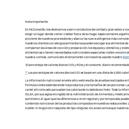
Nota Importante:
En McDonald’s, nos dedicamos a servir productos de calidad y gran sabor a nu
elegir un lugar donde comer o beber fuera de su hogar, especialmente aquell
proviene de nuestros proveedores y abarca los nueve alérgenos más comunes, s
nuestros clientes con alergias alimentarias pueden escoger sus alimentos d
compartan las áreas de cocción y preparación, los equipos y utensilios, y exis
alimentarias o tienen necesidades nutricionales especiales visiten www.mcdon
nuestra comida, comunícate directamente con nosotros usando nuestro
form
El porcentaje de valores diarios (VD) y RDIs y el consumo diario recomendad
**
Los porcentajes de valores diarios (VD) se basan en una dieta de 2,000 calor
La información nutricional en este sitio web resulta de pruebas realizadas en
formulaciones estándares de los productos y los tamaños de las porciones. Las c
cartel ahí colocado para saber las calorías de tu bebida sin hielo. Toda la i
(NLEA, por sus siglas en inglés) de la Administración de Alimentos y Medicamen
suministro, al igual que las diferencias a nivel regional y por temporada pue
contenido nutricional de los productos comprados en nuestros restaurantes. L
Kosher ni ningún otro requisito de tipo religioso. No anunciamos que nuestros