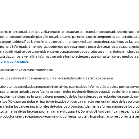
estros clientes cada vez que visitan nuestros restaurantes. Entendemos que cada uno de nuestro
os clientes que tienen alergias alimentarias. Como parte de nuestro compromiso con ustedes, pr
egún los identifica la Administración de Alimentos y Medicamentos de EE. UU. (huevos, lácteos,
e manera informada. Sin embargo, queremos que sepan que, a pesar de tomar las precauciones ne
te la posibilidad de que tu comida entre en contacto con otros productos alimenticios, e incluso 
alds.com para ver allí la información sobre los ingredientes y que consulten con su médico las 
ulario contáctanos
.
o se basan en valores no redondeados.
ías. Los valores diarios varían según las necesidades calóricas de cada persona.
 laboratorios acreditados, recursos informativos publicados o información provista por los prove
alorías de las bebidas de fuente se basan en los niveles de llenado estándares sin hielo. Si usas 
nformación nutricional se basa en valores promedio de los ingredientes y se redondea de acuerdo c
tos (FDA, por sus siglas en inglés) de Estados Unidos. La variación en los tamaños de las porcione
den afectar los valores nutricionales de todos los productos. Además, las formulaciones de los pr
os tamaños de las bebidas podrían variar en tu zona. McDonald’s USA no certifica ni especifica 
 productos sean vegetarianos, veganos o no contengan gluten. Esta información es correcta a part