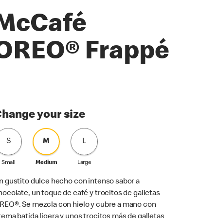
McCafé
OREO® Frappé
hange your size
S
M
L
Small
Medium
Large
n gustito dulce hecho con intenso sabor a
hocolate, un toque de café y trocitos de galletas
REO®. Se mezcla con hielo y cubre a mano con
rema batida ligera y unos trocitos más de galletas