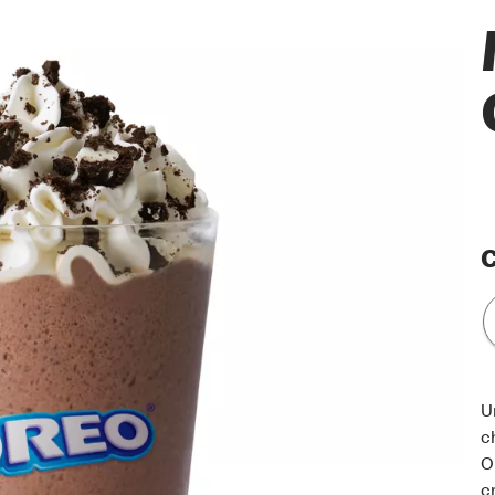
C
U
c
O
c