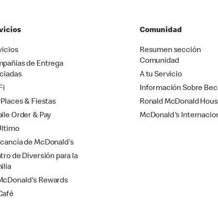
vicios
Comunidad
vicios
Resumen sección
Comunidad
pañias de Entrega
ciadas
A tu Servicio
Fi
Información Sobre Bec
yPlaces & Fiestas
Ronald McDonald Hou
ile Order & Pay
McDonald's Internacio
Último
cancía de McDonald’s
tro de Diversión para la
ilia
cDonald's Rewards
Café