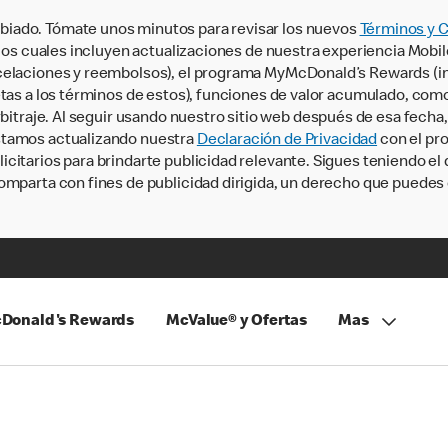
iado. Tómate unos minutos para revisar los nuevos
Términos y 
, los cuales incluyen actualizaciones de nuestra experiencia Mobi
ncelaciones y reembolsos), el programa MyMcDonald’s Rewards (
tas a los términos de estos), funciones de valor acumulado, como 
rbitraje. Al seguir usando nuestro sitio web después de esa fecha
stamos actualizando nuestra
Declaración de Privacidad
con el pro
citarios para brindarte publicidad relevante. Sigues teniendo el
omparta con fines de publicidad dirigida, un derecho que puedes 
Donald's Rewards
McValue® y Ofertas
Mas