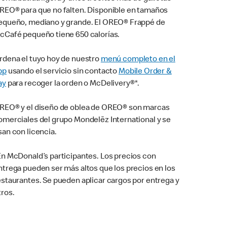
REO® para que no falten. Disponible en tamaños
equeño, mediano y grande. El OREO® Frappé de
cCafé pequeño tiene 650 calorías.
rdena el tuyo hoy de nuestro
menú completo en el
pp
usando el servicio sin contacto
Mobile Order &
ay
para recoger la orden o McDelivery®*.
REO® y el diseño de oblea de OREO® son marcas
omerciales del grupo Mondelēz International y se
san con licencia.
En McDonald’s participantes. Los precios con
ntrega pueden ser más altos que los precios en los
estaurantes. Se pueden aplicar cargos por entrega y
tros.