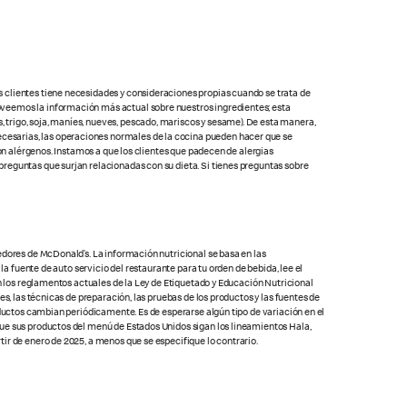
s clientes tiene necesidades y consideraciones propias cuando se trata de
oveemos la información más actual sobre nuestros ingredientes; esta
 trigo, soja, maníes, nueves, pescado, mariscos y sesame). De esta manera,
cesarias, las operaciones normales de la cocina pueden hacer que se
con alérgenos. Instamos a que los clientes que padecen de alergias
preguntas que surjan relacionadas con su dieta. Si tienes preguntas sobre
edores de McDonald’s. La información nutricional se basa en las
la fuente de auto servicio del restaurante para tu orden de bebida, lee el
on los reglamentos actuales de la Ley de Etiquetado y Educación Nutricional
s, las técnicas de preparación, las pruebas de los productos y las fuentes de
oductos cambian periódicamente. Es de esperarse algún tipo de variación en el
que sus productos del menú de Estados Unidos sigan los lineamientos Hala,
ir de enero de 2025, a menos que se especifique lo contrario.