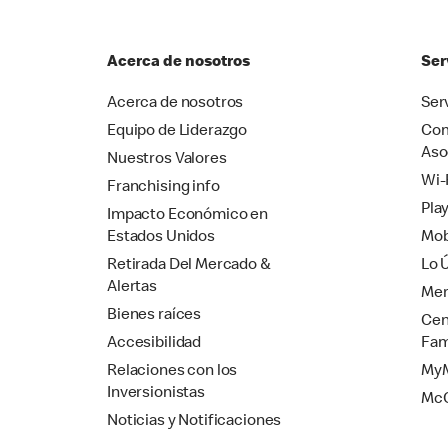
Acerca de nosotros
Ser
Acerca de nosotros
Ser
Equipo de Liderazgo
Com
Aso
Nuestros Valores
Wi-
Franchising info
Pla
Impacto Económico en
Estados Unidos
Mob
Retirada Del Mercado &
Lo 
Alertas
Mer
Bienes raíces
Cen
Accesibilidad
Fam
Relaciones con los
MyM
Inversionistas
Mc
Noticias y Notificaciones