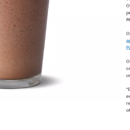
O
p
M
O
a
P
O
c
u
*
e
r
o