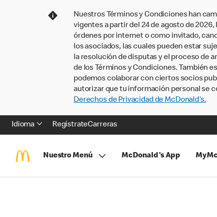
Nuestros Términos y Condiciones han camb
vigentes a partir del 24 de agosto de 2026
órdenes por internet o como invitado, ca
los asociados, las cuales pueden estar suje
la resolución de disputas y el proceso de a
de los Términos y Condiciones. También e
podemos colaborar con ciertos socios publi
autorizar que tu información personal se c
Derechos de Privacidad de McDonald’s.
Idioma
Regístrate
Carreras
Nuestro Menú
McDonald's App
MyMc