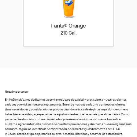
Fanta® Orange
210 Cal.
210 Cal.
Nota Importante:
En McDonald’s, nos dedicamos a servir productos de calidad y gran sabor a nuestros clientes
cada vez que visitan nuestros restaurantes. Entendemos que cada uno de nuestros clientes
tiene necesidades y consideraciones propias cuando se trata de elegir un lugar donde comer o
beber fuera de su hogar, especialmente aquellos clientes que tienen alergias alimentarias. Como
parte de nuestro compromiso con ustedes, proveemos la información más actual sobre
nuestros ingredientes; esta proviene de nuestros proveedores y abarca los nueve alérgenos más
comunes, según los identifica la Administración de Alimentos y Medicamentos de EE. UU.
(huevos, lácteos, trigo, soja, maníes, nueves, pescado, mariscos y sesame). De esta manera,