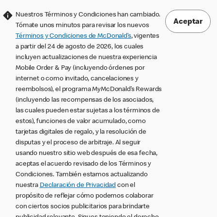
Nuestros Términos y Condiciones han cambiado.
Aceptar
Tómate unos minutos para revisar los nuevos
Términos y Condiciones de McDonald’s
, vigentes
a partir del 24 de agosto de 2026, los cuales
incluyen actualizaciones de nuestra experiencia
Mobile Order & Pay (incluyendo órdenes por
internet o como invitado, cancelaciones y
reembolsos), el programa MyMcDonald’s Rewards
(incluyendo las recompensas de los asociados,
las cuales pueden estar sujetas a los términos de
estos), funciones de valor acumulado, como
tarjetas digitales de regalo, y la resolución de
disputas y el proceso de arbitraje. Al seguir
usando nuestro sitio web después de esa fecha,
aceptas el acuerdo revisado de los Términos y
Condiciones. También estamos actualizando
nuestra
Declaración de Privacidad
con el
propósito de reflejar cómo podemos colaborar
con ciertos socios publicitarios para brindarte