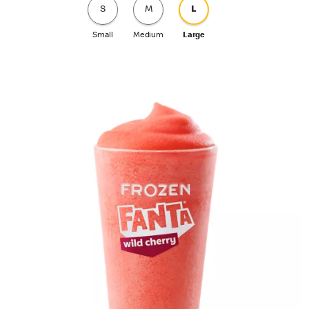
S
M
L
Small
Medium
Large