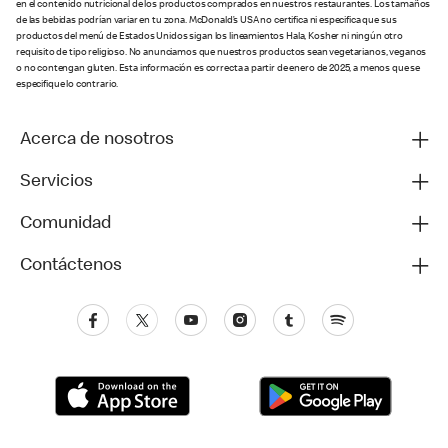
en el contenido nutricional de los productos comprados en nuestros restaurantes. Los tamaños
de las bebidas podrían variar en tu zona. McDonald’s USA no certifica ni especifica que sus
productos del menú de Estados Unidos sigan los lineamientos Hala, Kosher ni ningún otro
requisito de tipo religioso. No anunciamos que nuestros productos sean vegetarianos, veganos
o no contengan gluten. Esta información es correcta a partir de enero de 2025, a menos que se
especifique lo contrario.
Acerca de nosotros
Servicios
Comunidad
Contáctenos