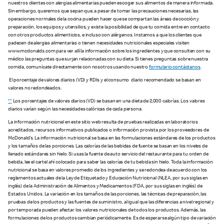
nuestros clientes con alergias alimentarias pueden escoger sus alimentos de manera informada.
Sin embargo, queremos que sepan que, a pesar de tomar las precauciones necesarias, las
operaciones normales de la cocina pueden hacer que se compartan las áreas de cocción y
preparación, los equipos y utensilios, y existe la posibilidad de que tu comida entre en contacto
con otros productos alimenticios, e incluso con alérgenos. Instamos a que los clientes que
padecen de alergias alimentarias o tienen necesidades nutricionales especiales visiten
www.mcdonalds.com para ver allí la información sobre los ingredientes y que consulten con su
médico las preguntas que surjan relacionadas con su dieta. Si tienes preguntas sobre nuestra
comida, comunícate directamente con nosotros usando nuestro
formulario contáctanos
.
El porcentaje de valores diarios (VD) y RDIs y el consumo diario recomendado se basan en
valores no redondeados.
**
Los porcentajes de valores diarios (VD) se basan en una dieta de 2,000 calorías. Los valores
diarios varían según las necesidades calóricas de cada persona.
La información nutricional en este sitio web resulta de pruebas realizadas en laboratorios
acreditados, recursos informativos publicados o información provista por los proveedores de
McDonald’s. La información nutricional se basa en las formulaciones estándares de los productos
y los tamaños de las porciones. Las calorías de las bebidas de fuente se basan en los niveles de
llenado estándares sin hielo. Si usas la fuente de auto servicio del restaurante para tu orden de
bebida, lee el cartel ahí colocado para saber las calorías de tu bebida sin hielo. Toda la información
nutricional se basa en valores promedio de los ingredientes y se redondea de acuerdo con los
reglamentos actuales de la Ley de Etiquetado y Educación Nutricional (NLEA, por sus siglas en
inglés) de la Administración de Alimentos y Medicamentos (FDA, por sus siglas en inglés) de
Estados Unidos. La variación en los tamaños de las porciones, las técnicas de preparación, las
pruebas de los productos y las fuentes de suministro, al igual que las diferencias a nivel regional y
por temporada pueden afectar los valores nutricionales de todos los productos. Además, las
formulaciones de los productos cambian periódicamente. Es de esperarse algún tipo de variación