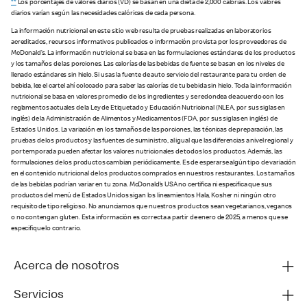
**
Los porcentajes de valores diarios (VD) se basan en una dieta de 2,000 calorías. Los valores
diarios varían según las necesidades calóricas de cada persona.
La información nutricional en este sitio web resulta de pruebas realizadas en laboratorios
acreditados, recursos informativos publicados o información provista por los proveedores de
McDonald’s. La información nutricional se basa en las formulaciones estándares de los productos
y los tamaños de las porciones. Las calorías de las bebidas de fuente se basan en los niveles de
llenado estándares sin hielo. Si usas la fuente de auto servicio del restaurante para tu orden de
bebida, lee el cartel ahí colocado para saber las calorías de tu bebida sin hielo. Toda la información
nutricional se basa en valores promedio de los ingredientes y se redondea de acuerdo con los
reglamentos actuales de la Ley de Etiquetado y Educación Nutricional (NLEA, por sus siglas en
inglés) de la Administración de Alimentos y Medicamentos (FDA, por sus siglas en inglés) de
Estados Unidos. La variación en los tamaños de las porciones, las técnicas de preparación, las
pruebas de los productos y las fuentes de suministro, al igual que las diferencias a nivel regional y
por temporada pueden afectar los valores nutricionales de todos los productos. Además, las
formulaciones de los productos cambian periódicamente. Es de esperarse algún tipo de variación
en el contenido nutricional de los productos comprados en nuestros restaurantes. Los tamaños
de las bebidas podrían variar en tu zona. McDonald’s USA no certifica ni especifica que sus
productos del menú de Estados Unidos sigan los lineamientos Hala, Kosher ni ningún otro
requisito de tipo religioso. No anunciamos que nuestros productos sean vegetarianos, veganos
o no contengan gluten. Esta información es correcta a partir de enero de 2025, a menos que se
especifique lo contrario.
Acerca de nosotros
Servicios