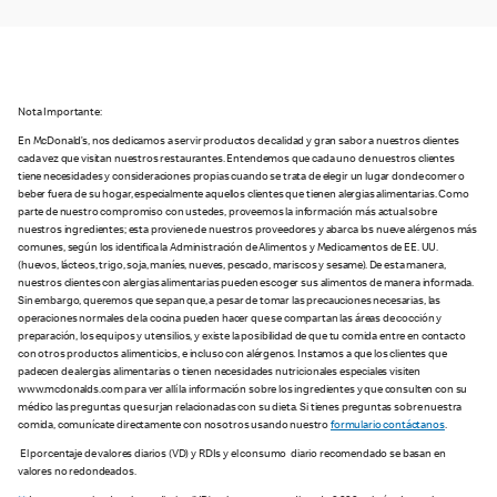
Nota Importante:
En McDonald’s, nos dedicamos a servir productos de calidad y gran sabor a nuestros clientes
cada vez que visitan nuestros restaurantes. Entendemos que cada uno de nuestros clientes
tiene necesidades y consideraciones propias cuando se trata de elegir un lugar donde comer o
beber fuera de su hogar, especialmente aquellos clientes que tienen alergias alimentarias. Como
parte de nuestro compromiso con ustedes, proveemos la información más actual sobre
nuestros ingredientes; esta proviene de nuestros proveedores y abarca los nueve alérgenos más
comunes, según los identifica la Administración de Alimentos y Medicamentos de EE. UU.
(huevos, lácteos, trigo, soja, maníes, nueves, pescado, mariscos y sesame). De esta manera,
nuestros clientes con alergias alimentarias pueden escoger sus alimentos de manera informada.
Sin embargo, queremos que sepan que, a pesar de tomar las precauciones necesarias, las
operaciones normales de la cocina pueden hacer que se compartan las áreas de cocción y
preparación, los equipos y utensilios, y existe la posibilidad de que tu comida entre en contacto
con otros productos alimenticios, e incluso con alérgenos. Instamos a que los clientes que
padecen de alergias alimentarias o tienen necesidades nutricionales especiales visiten
www.mcdonalds.com para ver allí la información sobre los ingredientes y que consulten con su
médico las preguntas que surjan relacionadas con su dieta. Si tienes preguntas sobre nuestra
comida, comunícate directamente con nosotros usando nuestro
formulario contáctanos
.
El porcentaje de valores diarios (VD) y RDIs y el consumo diario recomendado se basan en
valores no redondeados.