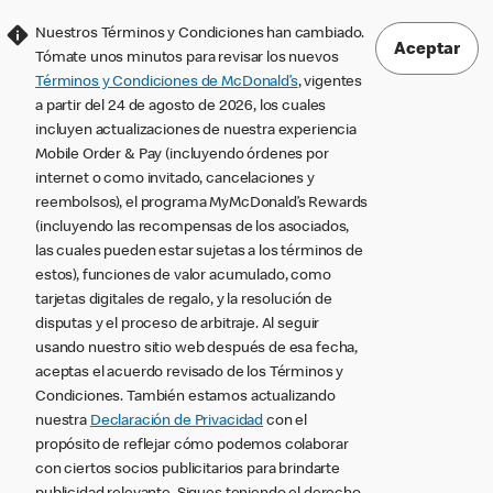
Nuestros Términos y Condiciones han cambiado.
Aceptar
Tómate unos minutos para revisar los nuevos
Términos y Condiciones de McDonald’s
, vigentes
a partir del 24 de agosto de 2026, los cuales
incluyen actualizaciones de nuestra experiencia
Mobile Order & Pay (incluyendo órdenes por
internet o como invitado, cancelaciones y
reembolsos), el programa MyMcDonald’s Rewards
(incluyendo las recompensas de los asociados,
las cuales pueden estar sujetas a los términos de
estos), funciones de valor acumulado, como
tarjetas digitales de regalo, y la resolución de
disputas y el proceso de arbitraje. Al seguir
usando nuestro sitio web después de esa fecha,
aceptas el acuerdo revisado de los Términos y
Condiciones. También estamos actualizando
nuestra
Declaración de Privacidad
con el
propósito de reflejar cómo podemos colaborar
con ciertos socios publicitarios para brindarte