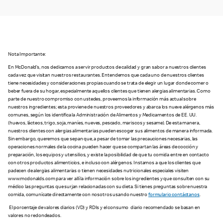
Nota Importante:
En McDonald’s, nos dedicamos a servir productos de calidad y gran sabor a nuestros clientes
cada vez que visitan nuestros restaurantes. Entendemos que cada uno de nuestros clientes
tiene necesidades y consideraciones propias cuando se trata de elegir un lugar donde comer o
beber fuera de su hogar, especialmente aquellos clientes que tienen alergias alimentarias. Como
parte de nuestro compromiso con ustedes, proveemos la información más actual sobre
nuestros ingredientes; esta proviene de nuestros proveedores y abarca los nueve alérgenos más
comunes, según los identifica la Administración de Alimentos y Medicamentos de EE. UU.
(huevos, lácteos, trigo, soja, maníes, nueves, pescado, mariscos y sesame). De esta manera,
nuestros clientes con alergias alimentarias pueden escoger sus alimentos de manera informada.
Sin embargo, queremos que sepan que, a pesar de tomar las precauciones necesarias, las
operaciones normales de la cocina pueden hacer que se compartan las áreas de cocción y
preparación, los equipos y utensilios, y existe la posibilidad de que tu comida entre en contacto
con otros productos alimenticios, e incluso con alérgenos. Instamos a que los clientes que
padecen de alergias alimentarias o tienen necesidades nutricionales especiales visiten
www.mcdonalds.com para ver allí la información sobre los ingredientes y que consulten con su
médico las preguntas que surjan relacionadas con su dieta. Si tienes preguntas sobre nuestra
comida, comunícate directamente con nosotros usando nuestro
formulario contáctanos
.
El porcentaje de valores diarios (VD) y RDIs y el consumo diario recomendado se basan en
valores no redondeados.