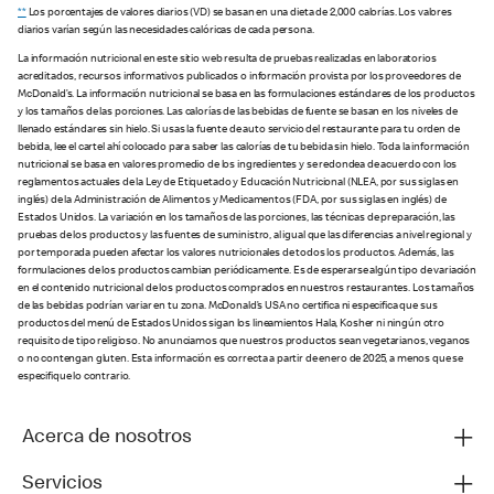
**
Los porcentajes de valores diarios (VD) se basan en una dieta de 2,000 calorías. Los valores
diarios varían según las necesidades calóricas de cada persona.
La información nutricional en este sitio web resulta de pruebas realizadas en laboratorios
acreditados, recursos informativos publicados o información provista por los proveedores de
McDonald’s. La información nutricional se basa en las formulaciones estándares de los productos
y los tamaños de las porciones. Las calorías de las bebidas de fuente se basan en los niveles de
llenado estándares sin hielo. Si usas la fuente de auto servicio del restaurante para tu orden de
bebida, lee el cartel ahí colocado para saber las calorías de tu bebida sin hielo. Toda la información
nutricional se basa en valores promedio de los ingredientes y se redondea de acuerdo con los
reglamentos actuales de la Ley de Etiquetado y Educación Nutricional (NLEA, por sus siglas en
inglés) de la Administración de Alimentos y Medicamentos (FDA, por sus siglas en inglés) de
Estados Unidos. La variación en los tamaños de las porciones, las técnicas de preparación, las
pruebas de los productos y las fuentes de suministro, al igual que las diferencias a nivel regional y
por temporada pueden afectar los valores nutricionales de todos los productos. Además, las
formulaciones de los productos cambian periódicamente. Es de esperarse algún tipo de variación
en el contenido nutricional de los productos comprados en nuestros restaurantes. Los tamaños
de las bebidas podrían variar en tu zona. McDonald’s USA no certifica ni especifica que sus
productos del menú de Estados Unidos sigan los lineamientos Hala, Kosher ni ningún otro
requisito de tipo religioso. No anunciamos que nuestros productos sean vegetarianos, veganos
o no contengan gluten. Esta información es correcta a partir de enero de 2025, a menos que se
especifique lo contrario.
Acerca de nosotros
Servicios