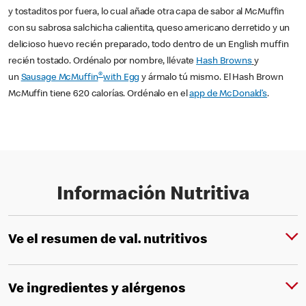
y tostaditos por fuera, lo cual añade otra capa de sabor al McMuffin
con su sabrosa salchicha calientita, queso americano derretido y un
delicioso huevo recién preparado, todo dentro de un English muffin
recién tostado. Ordénalo por nombre, llévate
Hash Browns
y
®
un
Sausage McMuffin
with Egg
y ármalo tú mismo. El Hash Brown
McMuffin tiene 620 calorías. Ordénalo en el
app de McDonald’s
.
Información Nutritiva
Ve el resumen de val. nutritivos
Ve ingredientes y alérgenos