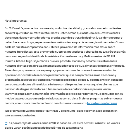
Nota Importante:
En McDonald’s, nos dedicamos a servir productos de calidad y gran sabor a nuestros clientes
cada vez que visitan nuestros restaurantes. Entendemos que cada uno de nuestros clientes
tiene necesidades y consideraciones propias cuando se trata de elegir un lugar donde comer o
beber fuera de su hogar, especialmente aquellos clientes que tienen alergias alimentarias. Como
parte de nuestro compromiso con ustedes, proveemos la información más actual sobre
nuestros ingredientes; esta proviene de nuestros proveedores y abarca los nueve alérgenos más
comunes, según los identifica la Administración de Alimentos y Medicamentos de EE. UU.
(huevos, lácteos, trigo, soja, maníes, nueves, pescado, mariscos y sesame). De esta manera,
nuestros clientes con alergias alimentarias pueden escoger sus alimentos de manera informada.
Sin embargo, queremos que sepan que, a pesar de tomar las precauciones necesarias, las
operaciones normales de la cocina pueden hacer que se compartan las áreas de cocción y
preparación, los equipos y utensilios, y existe la posibilidad de que tu comida entre en contacto
con otros productos alimenticios, e incluso con alérgenos. Instamos a que los clientes que
padecen de alergias alimentarias o tienen necesidades nutricionales especiales visiten
www.mcdonalds.com para ver allí la información sobre los ingredientes y que consulten con su
médico las preguntas que surjan relacionadas con su dieta. Si tienes preguntas sobre nuestra
comida, comunícate directamente con nosotros usando nuestro
formulario contáctanos
.
El porcentaje de valores diarios (VD) y RDIs y el consumo diario recomendado se basan en
valores no redondeados.
**
Los porcentajes de valores diarios (VD) se basan en una dieta de 2,000 calorías. Los valores
diarios varían según las necesidades calóricas de cada persona.