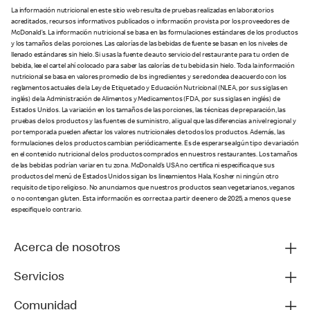
La información nutricional en este sitio web resulta de pruebas realizadas en laboratorios
acreditados, recursos informativos publicados o información provista por los proveedores de
McDonald’s. La información nutricional se basa en las formulaciones estándares de los productos
y los tamaños de las porciones. Las calorías de las bebidas de fuente se basan en los niveles de
llenado estándares sin hielo. Si usas la fuente de auto servicio del restaurante para tu orden de
bebida, lee el cartel ahí colocado para saber las calorías de tu bebida sin hielo. Toda la información
nutricional se basa en valores promedio de los ingredientes y se redondea de acuerdo con los
reglamentos actuales de la Ley de Etiquetado y Educación Nutricional (NLEA, por sus siglas en
inglés) de la Administración de Alimentos y Medicamentos (FDA, por sus siglas en inglés) de
Estados Unidos. La variación en los tamaños de las porciones, las técnicas de preparación, las
pruebas de los productos y las fuentes de suministro, al igual que las diferencias a nivel regional y
por temporada pueden afectar los valores nutricionales de todos los productos. Además, las
formulaciones de los productos cambian periódicamente. Es de esperarse algún tipo de variación
en el contenido nutricional de los productos comprados en nuestros restaurantes. Los tamaños
de las bebidas podrían variar en tu zona. McDonald’s USA no certifica ni especifica que sus
productos del menú de Estados Unidos sigan los lineamientos Hala, Kosher ni ningún otro
requisito de tipo religioso. No anunciamos que nuestros productos sean vegetarianos, veganos
o no contengan gluten. Esta información es correcta a partir de enero de 2025, a menos que se
especifique lo contrario.
Acerca de nosotros
Servicios
Comunidad