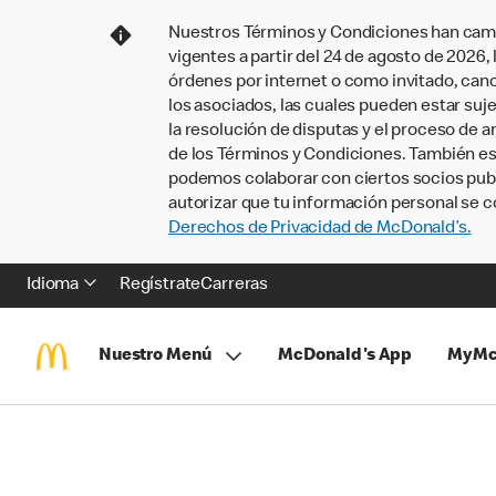
Nuestros Términos y Condiciones han camb
vigentes a partir del 24 de agosto de 2026
órdenes por internet o como invitado, ca
los asociados, las cuales pueden estar suje
la resolución de disputas y el proceso de a
de los Términos y Condiciones. También e
podemos colaborar con ciertos socios publi
autorizar que tu información personal se c
Derechos de Privacidad de McDonald’s.
Idioma
Regístrate
Carreras
Nuestro Menú
McDonald's App
MyMc