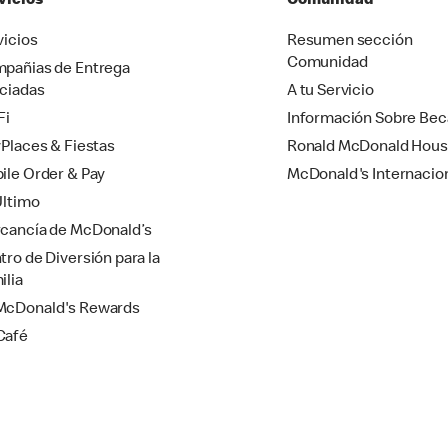
vicios
Comunidad
vicios
Resumen sección
Comunidad
pañias de Entrega
ciadas
A tu Servicio
Fi
Información Sobre Bec
yPlaces & Fiestas
Ronald McDonald Hou
ile Order & Pay
McDonald's Internacio
Último
cancía de McDonald’s
tro de Diversión para la
ilia
cDonald's Rewards
Café