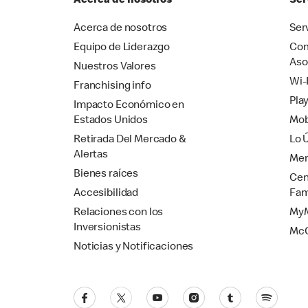
Acerca de nosotros
Ser
Acerca de nosotros
Ser
Equipo de Liderazgo
Com
Aso
Nuestros Valores
Wi-
Franchising info
Pla
Impacto Económico en
Estados Unidos
Mob
Retirada Del Mercado &
Lo 
Alertas
Mer
Bienes raíces
Cen
Accesibilidad
Fam
Relaciones con los
MyM
Inversionistas
Mc
Noticias y Notificaciones