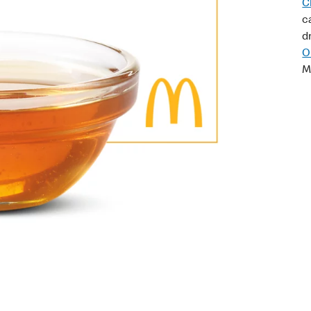
C
c
d
O
M