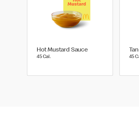
Hot Mustard Sauce
Tan
45 Cal.
45 Cal.
45 C