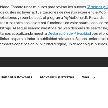
iado. Tómate unos minutos para revisar los nuevos
Términos y 
, los cuales incluyen actualizaciones de nuestra experiencia Mobi
ncelaciones y reembolsos), el programa MyMcDonald’s Rewards (
tas a los términos de estos), funciones de valor acumulado, como 
rbitraje. Al seguir usando nuestro sitio web después de esa fecha
stamos actualizando nuestra
Declaración de Privacidad
con el pro
citarios para brindarte publicidad relevante. Sigues teniendo el
omparta con fines de publicidad dirigida, un derecho que puedes 
Donald's Rewards
McValue® y Ofertas
Mas