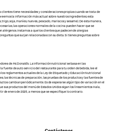
s clientes tiene necesidades y consideraciones propias cuando se trata de
oveemos la información más actual sobre nuestros ingredientes; esta
 trigo, soja, maníes, nueves, pescado, mariscos y sesame). De esta manera,
cesarias, las operaciones normales de la cocina pueden hacer que se
con alérgenos. Instamos a que los clientes que padecen de alergias
preguntas que surjan relacionadas con su dieta. Si tienes preguntas sobre
edores de McDonald’s. La información nutricional se basa en las
la fuente de auto servicio del restaurante para tu orden de bebida, lee el
on los reglamentos actuales de la Ley de Etiquetado y Educación Nutricional
s, las técnicas de preparación, las pruebas de los productos y las fuentes de
oductos cambian periódicamente. Es de esperarse algún tipo de variación en el
que sus productos del menú de Estados Unidos sigan los lineamientos Hala,
ir de enero de 2025, a menos que se especifique lo contrario.