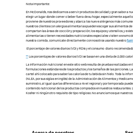
Nota Importante:
En McDonald’s, nos dedicamos a servir productos de calidad y gran sabor a nu
elegir un lugar donde comer o beber fuera de su hogar, especialmente aquell
proviene de nuestros proveedores y abarca los nueve alérgenos más comunes, s
nuestros clientes con alergias alimentarias pueden escoger sus alimentos d
compartan las áreas de cocción y preparación, los equipos y utensilios, y exis
alimentarias o tienen necesidades nutricionales especiales visiten www.mcdon
nuestra comida, comunícate directamente con nosotros usando nuestro
form
El porcentaje de valores diarios (VD) y RDIs y el consumo diario recomendad
**
Los porcentajes de valores diarios (VD) se basan en una dieta de 2,000 calor
La información nutricional en este sitio web resulta de pruebas realizadas en
formulaciones estándares de los productos y los tamaños de las porciones. Las c
cartel ahí colocado para saber las calorías de tu bebida sin hielo. Toda la i
(NLEA, por sus siglas en inglés) de la Administración de Alimentos y Medicamen
suministro, al igual que las diferencias a nivel regional y por temporada pue
contenido nutricional de los productos comprados en nuestros restaurantes. L
Kosher ni ningún otro requisito de tipo religioso. No anunciamos que nuestros