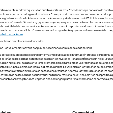
estros clientes cada vez que visitan nuestros restaurantes. Entendemos que cada uno de nuestro
os clientes que tienen alergias alimentarias. Como parte de nuestro compromiso con ustedes, pr
egún los identifica la Administración de Alimentos y Medicamentos de EE. UU. (huevos, lácteos,
e manera informada. Sin embargo, queremos que sepan que, a pesar de tomar las precauciones ne
te la posibilidad de que tu comida entre en contacto con otros productos alimenticios, e incluso 
alds.com para ver allí la información sobre los ingredientes y que consulten con su médico las 
ulario contáctanos
.
o se basan en valores no redondeados.
ías. Los valores diarios varían según las necesidades calóricas de cada persona.
 laboratorios acreditados, recursos informativos publicados o información provista por los prove
alorías de las bebidas de fuente se basan en los niveles de llenado estándares sin hielo. Si usas 
nformación nutricional se basa en valores promedio de los ingredientes y se redondea de acuerdo c
tos (FDA, por sus siglas en inglés) de Estados Unidos. La variación en los tamaños de las porcione
den afectar los valores nutricionales de todos los productos. Además, las formulaciones de los pr
os tamaños de las bebidas podrían variar en tu zona. McDonald’s USA no certifica ni especifica 
 productos sean vegetarianos, veganos o no contengan gluten. Esta información es correcta a part