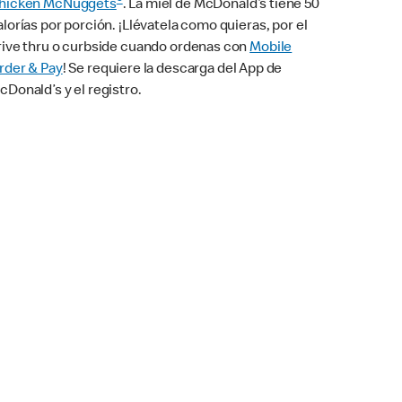
®
hicken McNuggets
. La miel de McDonald’s tiene 50
alorías por porción. ¡Llévatela como quieras, por el
rive thru o curbside cuando ordenas con
Mobile
rder & Pay
! Se requiere la descarga del App de
cDonald’s y el registro.