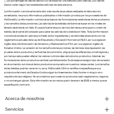
**
Los porcentajes de valores diarios (VD) se basan en una dieta de 2,000 calorías. Los valores
diarios varían según las necesidades calóricas de cada persona.
La información nutricional en este sitio web resulta de pruebas realizadas en laboratorios
acreditados, recursos informativos publicados o información provista por los proveedores de
McDonald’s. La información nutricional se basa en las formulaciones estándares de los productos
y los tamaños de las porciones. Las calorías de las bebidas de fuente se basan en los niveles de
llenado estándares sin hielo. Si usas la fuente de auto servicio del restaurante para tu orden de
bebida, lee el cartel ahí colocado para saber las calorías de tu bebida sin hielo. Toda la información
nutricional se basa en valores promedio de los ingredientes y se redondea de acuerdo con los
reglamentos actuales de la Ley de Etiquetado y Educación Nutricional (NLEA, por sus siglas en
inglés) de la Administración de Alimentos y Medicamentos (FDA, por sus siglas en inglés) de
Estados Unidos. La variación en los tamaños de las porciones, las técnicas de preparación, las
pruebas de los productos y las fuentes de suministro, al igual que las diferencias a nivel regional y
por temporada pueden afectar los valores nutricionales de todos los productos. Además, las
formulaciones de los productos cambian periódicamente. Es de esperarse algún tipo de variación
en el contenido nutricional de los productos comprados en nuestros restaurantes. Los tamaños
de las bebidas podrían variar en tu zona. McDonald’s USA no certifica ni especifica que sus
productos del menú de Estados Unidos sigan los lineamientos Hala, Kosher ni ningún otro
requisito de tipo religioso. No anunciamos que nuestros productos sean vegetarianos, veganos
o no contengan gluten. Esta información es correcta a partir de enero de 2025, a menos que se
especifique lo contrario.
Acerca de nosotros
Servicios