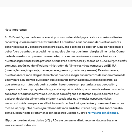
Nota Importante:
En McDonald’s, nos dedicamos a servir productos de calidad y gran sabor a nuestros clientes
cada vez que visitan nuestros restaurantes. Entendemos que cada uno de nuestros clientes
tiene necesidades y consideraciones propias cuando se trata de elegir un lugar donde comer o
beber fuera de su hogar, especialmente aquellos clientes que tienen alergias alimentarias. Como
parte de nuestro compromiso con ustedes, proveemos la información más actual sobre
nuestros ingredientes; esta proviene de nuestros proveedores y abarca los nueve alérgenos más
comunes, según los identifica la Administración de Alimentos y Medicamentos de EE. UU.
(huevos, lácteos, trigo, soja, maníes, nueves, pescado, mariscos y sesame). De esta manera,
nuestros clientes con alergias alimentarias pueden escoger sus alimentos de manera informada.
Sin embargo, queremos que sepan que, a pesar de tomar las precauciones necesarias, las
operaciones normales de la cocina pueden hacer que se compartan las áreas de cocción y
preparación, los equipos y utensilios, y existe la posibilidad de que tu comida entre en contacto
con otros productos alimenticios, e incluso con alérgenos. Instamos a que los clientes que
padecen de alergias alimentarias o tienen necesidades nutricionales especiales visiten
www.mcdonalds.com para ver allí la información sobre los ingredientes y que consulten con su
médico las preguntas que surjan relacionadas con su dieta. Si tienes preguntas sobre nuestra
comida, comunícate directamente con nosotros usando nuestro
formulario contáctanos
.
El porcentaje de valores diarios (VD) y RDIs y el consumo diario recomendado se basan en
valores no redondeados.