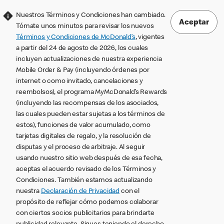
Nuestros Términos y Condiciones han cambiado.
Aceptar
Tómate unos minutos para revisar los nuevos
Términos y Condiciones de McDonald’s
, vigentes
a partir del 24 de agosto de 2026, los cuales
incluyen actualizaciones de nuestra experiencia
Mobile Order & Pay (incluyendo órdenes por
internet o como invitado, cancelaciones y
reembolsos), el programa MyMcDonald’s Rewards
(incluyendo las recompensas de los asociados,
las cuales pueden estar sujetas a los términos de
estos), funciones de valor acumulado, como
tarjetas digitales de regalo, y la resolución de
disputas y el proceso de arbitraje. Al seguir
usando nuestro sitio web después de esa fecha,
aceptas el acuerdo revisado de los Términos y
Condiciones. También estamos actualizando
nuestra
Declaración de Privacidad
con el
propósito de reflejar cómo podemos colaborar
con ciertos socios publicitarios para brindarte