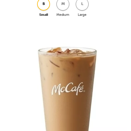
S
M
L
Small
Medium
Large