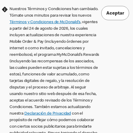
Nuestros Términos y Condiciones han cambiado.
Aceptar
Tómate unos minutos para revisar los nuevos
Términos y Condiciones de McDonald’s
, vigentes
a partir del 24 de agosto de 2026, los cuales
incluyen actualizaciones de nuestra experiencia
Mobile Order & Pay (incluyendo órdenes por
internet o como invitado, cancelaciones y
reembolsos), el programa MyMcDonald’s Rewards
(incluyendo las recompensas de los asociados,
las cuales pueden estar sujetas a los términos de
estos), funciones de valor acumulado, como
tarjetas digitales de regalo, y la resolución de
disputas y el proceso de arbitraje. Al seguir
usando nuestro sitio web después de esa fecha,
aceptas el acuerdo revisado de los Términos y
Condiciones. También estamos actualizando
nuestra
Declaración de Privacidad
con el
propósito de reflejar cómo podemos colaborar
con ciertos socios publicitarios para brindarte