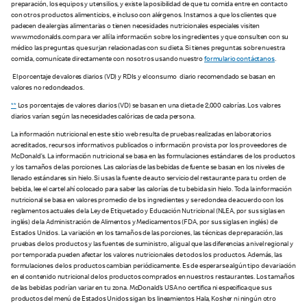
preparación, los equipos y utensilios, y existe la posibilidad de que tu comida entre en contacto
con otros productos alimenticios, e incluso con alérgenos. Instamos a que los clientes que
padecen de alergias alimentarias o tienen necesidades nutricionales especiales visiten
www.mcdonalds.com para ver allí la información sobre los ingredientes y que consulten con su
médico las preguntas que surjan relacionadas con su dieta. Si tienes preguntas sobre nuestra
comida, comunícate directamente con nosotros usando nuestro
formulario contáctanos
.
El porcentaje de valores diarios (VD) y RDIs y el consumo diario recomendado se basan en
valores no redondeados.
**
Los porcentajes de valores diarios (VD) se basan en una dieta de 2,000 calorías. Los valores
diarios varían según las necesidades calóricas de cada persona.
La información nutricional en este sitio web resulta de pruebas realizadas en laboratorios
acreditados, recursos informativos publicados o información provista por los proveedores de
McDonald’s. La información nutricional se basa en las formulaciones estándares de los productos
y los tamaños de las porciones. Las calorías de las bebidas de fuente se basan en los niveles de
llenado estándares sin hielo. Si usas la fuente de auto servicio del restaurante para tu orden de
bebida, lee el cartel ahí colocado para saber las calorías de tu bebida sin hielo. Toda la información
nutricional se basa en valores promedio de los ingredientes y se redondea de acuerdo con los
reglamentos actuales de la Ley de Etiquetado y Educación Nutricional (NLEA, por sus siglas en
inglés) de la Administración de Alimentos y Medicamentos (FDA, por sus siglas en inglés) de
Estados Unidos. La variación en los tamaños de las porciones, las técnicas de preparación, las
pruebas de los productos y las fuentes de suministro, al igual que las diferencias a nivel regional y
por temporada pueden afectar los valores nutricionales de todos los productos. Además, las
formulaciones de los productos cambian periódicamente. Es de esperarse algún tipo de variación
en el contenido nutricional de los productos comprados en nuestros restaurantes. Los tamaños
de las bebidas podrían variar en tu zona. McDonald’s USA no certifica ni especifica que sus
productos del menú de Estados Unidos sigan los lineamientos Hala, Kosher ni ningún otro