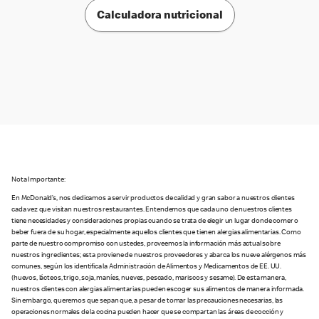
Calculadora nutricional
Nota Importante:
En McDonald’s, nos dedicamos a servir productos de calidad y gran sabor a nuestros clientes
cada vez que visitan nuestros restaurantes. Entendemos que cada uno de nuestros clientes
tiene necesidades y consideraciones propias cuando se trata de elegir un lugar donde comer o
beber fuera de su hogar, especialmente aquellos clientes que tienen alergias alimentarias. Como
parte de nuestro compromiso con ustedes, proveemos la información más actual sobre
nuestros ingredientes; esta proviene de nuestros proveedores y abarca los nueve alérgenos más
comunes, según los identifica la Administración de Alimentos y Medicamentos de EE. UU.
(huevos, lácteos, trigo, soja, maníes, nueves, pescado, mariscos y sesame). De esta manera,
nuestros clientes con alergias alimentarias pueden escoger sus alimentos de manera informada.
Sin embargo, queremos que sepan que, a pesar de tomar las precauciones necesarias, las
operaciones normales de la cocina pueden hacer que se compartan las áreas de cocción y