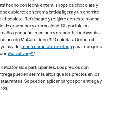
stá hecho con leche entera, sirope de chocolate y
iene cubierto con crema batida ligera y un chorrito
e chocolate. Refréscate y relájate con este mocha
río de gran sabor y cremosidad. Disponible en
amaños pequeño, mediano y grande. El Iced Mocha
ediano de McCafé tiene 320 calorías. Ordena el
uyo hoy del
menú completo en el app
para recogerlo
 con
McDelivery®
*.
En McDonald’s participantes. Los precios con
ntrega pueden ser más altos que los precios en los
estaurantes. Se pueden aplicar cargos por entrega y
tros.