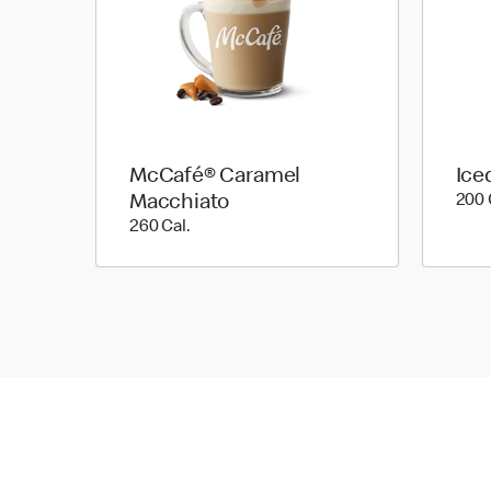
McCafé® Caramel
Ice
Macchiato
200 
260 Cal.
260 Cal.