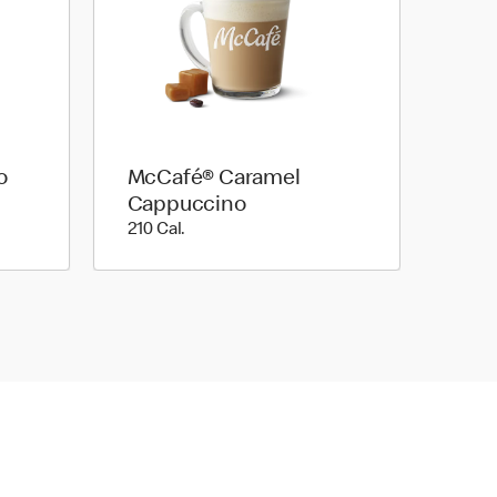
o
McCafé® Caramel
Cappuccino
210 Cal.
210 Cal.