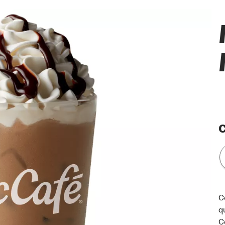
C
C
q
C