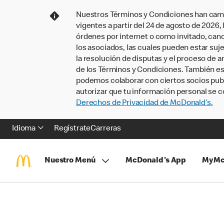
Nuestros Términos y Condiciones han camb
vigentes a partir del 24 de agosto de 2026
órdenes por internet o como invitado, ca
los asociados, las cuales pueden estar suje
la resolución de disputas y el proceso de a
de los Términos y Condiciones. También e
podemos colaborar con ciertos socios publi
autorizar que tu información personal se c
Derechos de Privacidad de McDonald’s.
Idioma
Regístrate
Carreras
Nuestro Menú
McDonald's App
MyMc