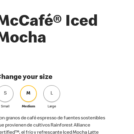
McCafé® Iced
Mocha
hange your size
S
M
L
Small
Medium
Large
on granos de café espresso de fuentes sostenibles
ue provienen de cultivos Rainforest Alliance
ertified™, el frío y refrescante Iced Mocha Latte