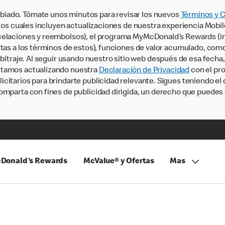
iado. Tómate unos minutos para revisar los nuevos
Términos y 
, los cuales incluyen actualizaciones de nuestra experiencia Mobi
ncelaciones y reembolsos), el programa MyMcDonald’s Rewards (
tas a los términos de estos), funciones de valor acumulado, como 
rbitraje. Al seguir usando nuestro sitio web después de esa fecha
stamos actualizando nuestra
Declaración de Privacidad
con el pro
citarios para brindarte publicidad relevante. Sigues teniendo el
omparta con fines de publicidad dirigida, un derecho que puedes 
Donald's Rewards
McValue® y Ofertas
Mas