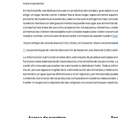
Nota Importante:
En McDonald’s, nos dedicamos a servir productos de calidad y gran sabor a nu
elegir un lugar donde comer o beber fuera de su hogar, especialmente aquell
proviene de nuestros proveedores y abarca los nueve alérgenos más comunes, s
nuestros clientes con alergias alimentarias pueden escoger sus alimentos d
compartan las áreas de cocción y preparación, los equipos y utensilios, y exis
alimentarias o tienen necesidades nutricionales especiales visiten www.mcdon
nuestra comida, comunícate directamente con nosotros usando nuestro
form
El porcentaje de valores diarios (VD) y RDIs y el consumo diario recomendad
**
Los porcentajes de valores diarios (VD) se basan en una dieta de 2,000 calor
La información nutricional en este sitio web resulta de pruebas realizadas en
formulaciones estándares de los productos y los tamaños de las porciones. Las c
cartel ahí colocado para saber las calorías de tu bebida sin hielo. Toda la i
(NLEA, por sus siglas en inglés) de la Administración de Alimentos y Medicamen
suministro, al igual que las diferencias a nivel regional y por temporada pue
contenido nutricional de los productos comprados en nuestros restaurantes. L
Kosher ni ningún otro requisito de tipo religioso. No anunciamos que nuestros