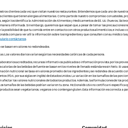
estros clientes cada vez que visitan nuestros restaurantes. Entendemos que cada uno de nuestro
os clientes que tienen alergias alimentarias. Como parte de nuestro compromiso con ustedes, pr
egún los identifica la Administración de Alimentos y Medicamentos de EE. UU. (huevos, lácteos,
e manera informada. Sin embargo, queremos que sepan que, a pesar de tomar las precauciones ne
te la posibilidad de que tu comida entre en contacto con otros productos alimenticios, e incluso 
alds.com para ver allí la información sobre los ingredientes y que consulten con su médico las 
ulario contáctanos
.
o se basan en valores no redondeados.
ías. Los valores diarios varían según las necesidades calóricas de cada persona.
 laboratorios acreditados, recursos informativos publicados o información provista por los prove
alorías de las bebidas de fuente se basan en los niveles de llenado estándares sin hielo. Si usas 
nformación nutricional se basa en valores promedio de los ingredientes y se redondea de acuerdo c
tos (FDA, por sus siglas en inglés) de Estados Unidos. La variación en los tamaños de las porcione
den afectar los valores nutricionales de todos los productos. Además, las formulaciones de los pr
os tamaños de las bebidas podrían variar en tu zona. McDonald’s USA no certifica ni especifica 
 productos sean vegetarianos, veganos o no contengan gluten. Esta información es correcta a part