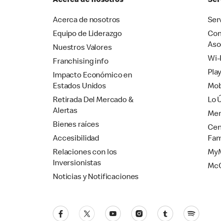
Acerca de nosotros
Ser
Acerca de nosotros
Ser
Equipo de Liderazgo
Com
Aso
Nuestros Valores
Wi-
Franchising info
Pla
Impacto Económico en
Estados Unidos
Mob
Retirada Del Mercado &
Lo 
Alertas
Mer
Bienes raíces
Cen
Accesibilidad
Fam
Relaciones con los
MyM
Inversionistas
Mc
Noticias y Notificaciones