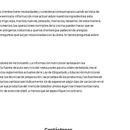
s clientes tiene necesidades y consideraciones propias cuando se trata de
oveemos la información más actual sobre nuestros ingredientes; esta
 trigo, soja, maníes, nueves, pescado, mariscos y sesame). De esta manera,
cesarias, las operaciones normales de la cocina pueden hacer que se
con alérgenos. Instamos a que los clientes que padecen de alergias
preguntas que surjan relacionadas con su dieta. Si tienes preguntas sobre
edores de McDonald’s. La información nutricional se basa en las
la fuente de auto servicio del restaurante para tu orden de bebida, lee el
on los reglamentos actuales de la Ley de Etiquetado y Educación Nutricional
s, las técnicas de preparación, las pruebas de los productos y las fuentes de
oductos cambian periódicamente. Es de esperarse algún tipo de variación en el
que sus productos del menú de Estados Unidos sigan los lineamientos Hala,
ir de enero de 2025, a menos que se especifique lo contrario.