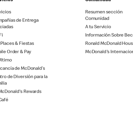
vicios
Comunidad
vicios
Resumen sección
Comunidad
pañias de Entrega
ciadas
A tu Servicio
Fi
Información Sobre Bec
yPlaces & Fiestas
Ronald McDonald Hou
ile Order & Pay
McDonald's Internacio
Último
cancía de McDonald’s
tro de Diversión para la
ilia
cDonald's Rewards
Café