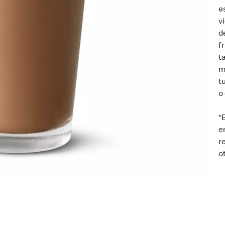
e
v
d
f
t
m
t
o
*
e
r
o