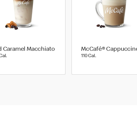
d Caramel Macchiato
McCafé® Cappuccin
200 Cal.
110 Cal.
Cal.
110 Cal.