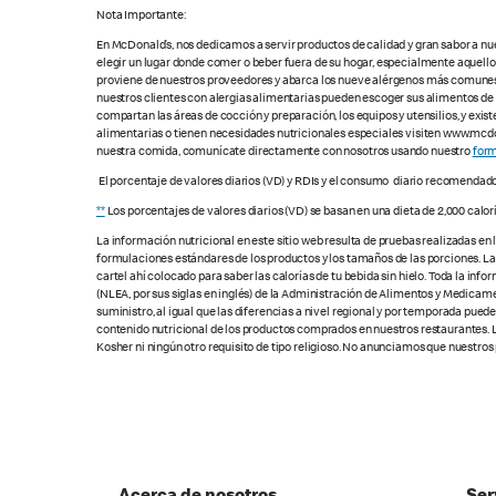
Nota Importante:
En McDonald’s, nos dedicamos a servir productos de calidad y gran sabor a nu
elegir un lugar donde comer o beber fuera de su hogar, especialmente aquell
proviene de nuestros proveedores y abarca los nueve alérgenos más comunes, s
nuestros clientes con alergias alimentarias pueden escoger sus alimentos d
compartan las áreas de cocción y preparación, los equipos y utensilios, y exis
alimentarias o tienen necesidades nutricionales especiales visiten www.mcdon
nuestra comida, comunícate directamente con nosotros usando nuestro
form
El porcentaje de valores diarios (VD) y RDIs y el consumo diario recomendad
**
Los porcentajes de valores diarios (VD) se basan en una dieta de 2,000 calor
La información nutricional en este sitio web resulta de pruebas realizadas en
formulaciones estándares de los productos y los tamaños de las porciones. Las c
cartel ahí colocado para saber las calorías de tu bebida sin hielo. Toda la i
(NLEA, por sus siglas en inglés) de la Administración de Alimentos y Medicamen
suministro, al igual que las diferencias a nivel regional y por temporada pue
contenido nutricional de los productos comprados en nuestros restaurantes. L
Kosher ni ningún otro requisito de tipo religioso. No anunciamos que nuestros