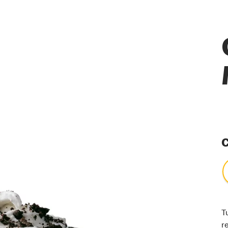
C
T
r