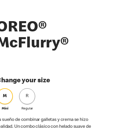
OREO®
McFlurry®
hange your size
M
R
Mini
Regular
u sueño de combinar galletas y crema se hizo
ealidad. Un combo clásico con helado suave de