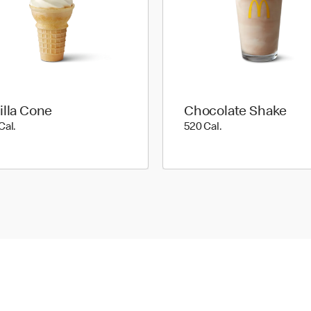
illa Cone
Chocolate Shake
200 Cal.
520 Cal.
Cal.
520 Cal.