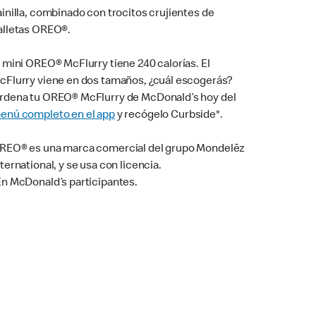
ainilla, combinado con trocitos crujientes de
alletas OREO®.
l mini OREO® McFlurry tiene 240 calorías. El
cFlurry viene en dos tamaños, ¿cuál escogerás?
rdena tu OREO® McFlurry de McDonald’s hoy del
enú completo en el app
y recógelo Curbside*.
REO® es una marca comercial del grupo Mondelēz
nternational, y se usa con licencia.
En McDonald’s participantes.