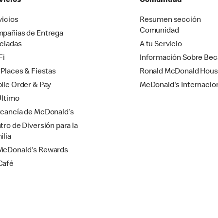
vicios
Comunidad
vicios
Resumen sección
Comunidad
pañias de Entrega
ciadas
A tu Servicio
Fi
Información Sobre Bec
yPlaces & Fiestas
Ronald McDonald Hou
ile Order & Pay
McDonald's Internacio
Último
cancía de McDonald’s
tro de Diversión para la
ilia
cDonald's Rewards
Café