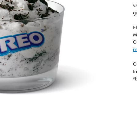
v
g
E
M
O
m
O
I
*