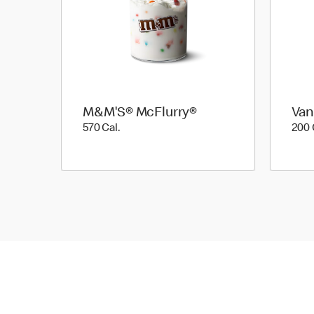
M&M'S® McFlurry®
Van
570 Cal.
570 Cal.
200 