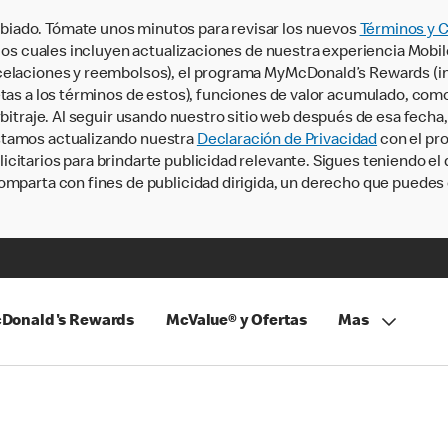
iado. Tómate unos minutos para revisar los nuevos
Términos y 
, los cuales incluyen actualizaciones de nuestra experiencia Mobi
ncelaciones y reembolsos), el programa MyMcDonald’s Rewards (
tas a los términos de estos), funciones de valor acumulado, como 
rbitraje. Al seguir usando nuestro sitio web después de esa fecha
stamos actualizando nuestra
Declaración de Privacidad
con el pro
citarios para brindarte publicidad relevante. Sigues teniendo el
omparta con fines de publicidad dirigida, un derecho que puedes 
Donald's Rewards
McValue® y Ofertas
Mas