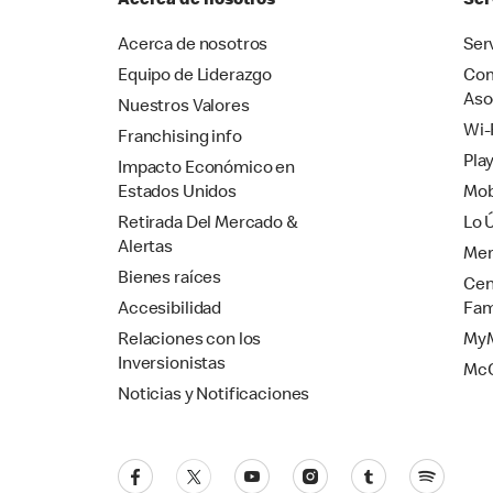
Acerca de nosotros
Ser
Acerca de nosotros
Ser
Equipo de Liderazgo
Com
Aso
Nuestros Valores
Wi-
Franchising info
Pla
Impacto Económico en
Estados Unidos
Mob
Retirada Del Mercado &
Lo 
Alertas
Mer
Bienes raíces
Cen
Accesibilidad
Fam
Relaciones con los
MyM
Inversionistas
Mc
Noticias y Notificaciones