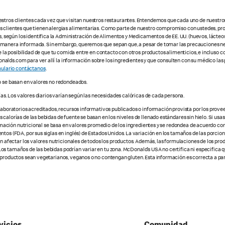
estros clientes cada vez que visitan nuestros restaurantes. Entendemos que cada uno de nuestro
os clientes que tienen alergias alimentarias. Como parte de nuestro compromiso con ustedes, pr
egún los identifica la Administración de Alimentos y Medicamentos de EE. UU. (huevos, lácteos,
e manera informada. Sin embargo, queremos que sepan que, a pesar de tomar las precauciones ne
te la posibilidad de que tu comida entre en contacto con otros productos alimenticios, e incluso 
alds.com para ver allí la información sobre los ingredientes y que consulten con su médico las 
ulario contáctanos
.
o se basan en valores no redondeados.
ías. Los valores diarios varían según las necesidades calóricas de cada persona.
 laboratorios acreditados, recursos informativos publicados o información provista por los prove
alorías de las bebidas de fuente se basan en los niveles de llenado estándares sin hielo. Si usas 
nformación nutricional se basa en valores promedio de los ingredientes y se redondea de acuerdo c
tos (FDA, por sus siglas en inglés) de Estados Unidos. La variación en los tamaños de las porcione
den afectar los valores nutricionales de todos los productos. Además, las formulaciones de los pr
os tamaños de las bebidas podrían variar en tu zona. McDonald’s USA no certifica ni especifica 
 productos sean vegetarianos, veganos o no contengan gluten. Esta información es correcta a part