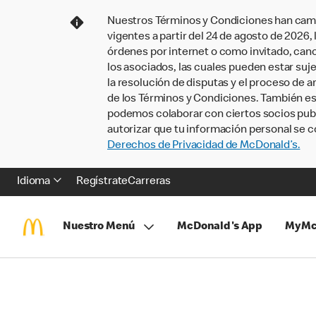
Nuestros Términos y Condiciones han camb
vigentes a partir del 24 de agosto de 2026
órdenes por internet o como invitado, ca
los asociados, las cuales pueden estar suje
la resolución de disputas y el proceso de a
de los Términos y Condiciones. También e
podemos colaborar con ciertos socios publi
autorizar que tu información personal se c
Derechos de Privacidad de McDonald’s.
Idioma
Regístrate
Carreras
Nuestro Menú
McDonald's App
MyMc