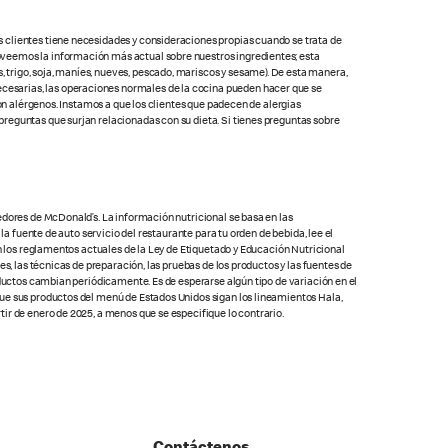
s clientes tiene necesidades y consideraciones propias cuando se trata de
oveemos la información más actual sobre nuestros ingredientes; esta
 trigo, soja, maníes, nueves, pescado, mariscos y sesame). De esta manera,
cesarias, las operaciones normales de la cocina pueden hacer que se
con alérgenos. Instamos a que los clientes que padecen de alergias
preguntas que surjan relacionadas con su dieta. Si tienes preguntas sobre
edores de McDonald’s. La información nutricional se basa en las
la fuente de auto servicio del restaurante para tu orden de bebida, lee el
on los reglamentos actuales de la Ley de Etiquetado y Educación Nutricional
s, las técnicas de preparación, las pruebas de los productos y las fuentes de
oductos cambian periódicamente. Es de esperarse algún tipo de variación en el
que sus productos del menú de Estados Unidos sigan los lineamientos Hala,
ir de enero de 2025, a menos que se especifique lo contrario.