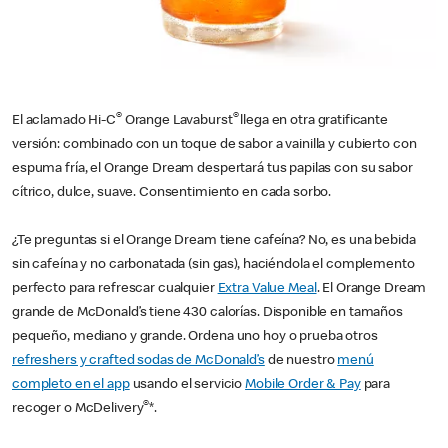
®
®
El aclamado Hi-C
Orange Lavaburst
llega en otra gratificante
versión: combinado con un toque de sabor a vainilla y cubierto con
espuma fría, el Orange Dream despertará tus papilas con su sabor
cítrico, dulce, suave. Consentimiento en cada sorbo.
¿Te preguntas si el Orange Dream tiene cafeína? No, es una bebida
sin cafeína y no carbonatada (sin gas), haciéndola el complemento
perfecto para refrescar cualquier
Extra Value Meal
. El Orange Dream
grande de McDonald’s tiene 430 calorías. Disponible en tamaños
pequeño, mediano y grande. Ordena uno hoy o prueba otros
refreshers y crafted sodas de McDonald’s
de nuestro
menú
completo en el app
usando el servicio
Mobile Order & Pay
para
®
recoger o McDelivery
*.