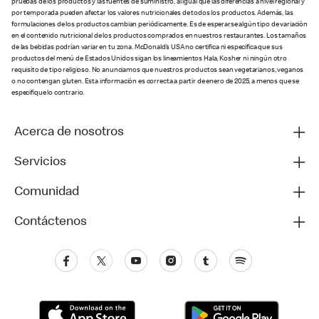
pruebas de los productos y las fuentes de suministro, al igual que las diferencias a nivel regional y
por temporada pueden afectar los valores nutricionales de todos los productos. Además, las
formulaciones de los productos cambian periódicamente. Es de esperarse algún tipo de variación
en el contenido nutricional de los productos comprados en nuestros restaurantes. Los tamaños
de las bebidas podrían variar en tu zona. McDonald’s USA no certifica ni especifica que sus
productos del menú de Estados Unidos sigan los lineamientos Hala, Kosher ni ningún otro
requisito de tipo religioso. No anunciamos que nuestros productos sean vegetarianos, veganos
o no contengan gluten. Esta información es correcta a partir de enero de 2025, a menos que se
especifique lo contrario.
Acerca de nosotros
Servicios
Comunidad
Contáctenos