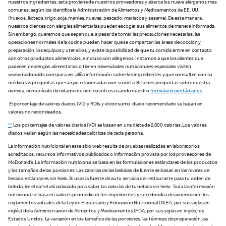
nuestros ingredientes; esta proviene de nuestros proveedores y abarca los nueve alérgenos más
comunes, según los identifica la Administración de Alimentos y Medicamentos de EE. UU.
(huevos, lácteos, trigo, soja, maníes, nueves, pescado, mariscos y sesame). De esta manera,
nuestros clientes con alergias alimentarias pueden escoger sus alimentos de manera informada.
Sin embargo, queremos que sepan que, a pesar de tomar las precauciones necesarias, las
operaciones normales de la cocina pueden hacer que se compartan las áreas de cocción y
preparación, los equipos y utensilios, y existe la posibilidad de que tu comida entre en contacto
con otros productos alimenticios, e incluso con alérgenos. Instamos a que los clientes que
padecen de alergias alimentarias o tienen necesidades nutricionales especiales visiten
www.mcdonalds.com para ver allí la información sobre los ingredientes y que consulten con su
médico las preguntas que surjan relacionadas con su dieta. Si tienes preguntas sobre nuestra
comida, comunícate directamente con nosotros usando nuestro
formulario contáctanos
.
El porcentaje de valores diarios (VD) y RDIs y el consumo diario recomendado se basan en
valores no redondeados.
**
Los porcentajes de valores diarios (VD) se basan en una dieta de 2,000 calorías. Los valores
diarios varían según las necesidades calóricas de cada persona.
La información nutricional en este sitio web resulta de pruebas realizadas en laboratorios
acreditados, recursos informativos publicados o información provista por los proveedores de
McDonald’s. La información nutricional se basa en las formulaciones estándares de los productos
y los tamaños de las porciones. Las calorías de las bebidas de fuente se basan en los niveles de
llenado estándares sin hielo. Si usas la fuente de auto servicio del restaurante para tu orden de
bebida, lee el cartel ahí colocado para saber las calorías de tu bebida sin hielo. Toda la información
nutricional se basa en valores promedio de los ingredientes y se redondea de acuerdo con los
reglamentos actuales de la Ley de Etiquetado y Educación Nutricional (NLEA, por sus siglas en
inglés) de la Administración de Alimentos y Medicamentos (FDA, por sus siglas en inglés) de
Estados Unidos. La variación en los tamaños de las porciones, las técnicas de preparación, las