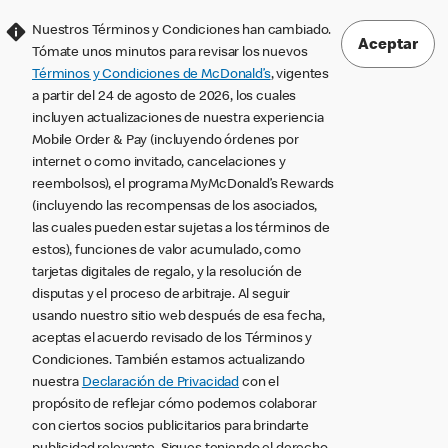
Nuestros Términos y Condiciones han cambiado.
Aceptar
Tómate unos minutos para revisar los nuevos
Términos y Condiciones de McDonald’s
, vigentes
a partir del 24 de agosto de 2026, los cuales
incluyen actualizaciones de nuestra experiencia
Mobile Order & Pay (incluyendo órdenes por
internet o como invitado, cancelaciones y
reembolsos), el programa MyMcDonald’s Rewards
(incluyendo las recompensas de los asociados,
las cuales pueden estar sujetas a los términos de
estos), funciones de valor acumulado, como
tarjetas digitales de regalo, y la resolución de
disputas y el proceso de arbitraje. Al seguir
usando nuestro sitio web después de esa fecha,
aceptas el acuerdo revisado de los Términos y
Condiciones. También estamos actualizando
nuestra
Declaración de Privacidad
con el
propósito de reflejar cómo podemos colaborar
con ciertos socios publicitarios para brindarte