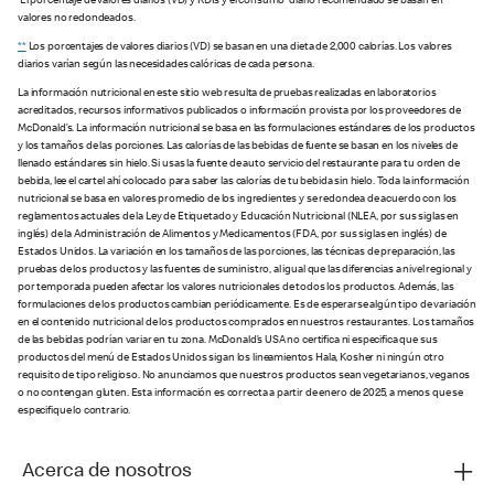
El porcentaje de valores diarios (VD) y RDIs y el consumo diario recomendado se basan en
valores no redondeados.
**
Los porcentajes de valores diarios (VD) se basan en una dieta de 2,000 calorías. Los valores
diarios varían según las necesidades calóricas de cada persona.
La información nutricional en este sitio web resulta de pruebas realizadas en laboratorios
acreditados, recursos informativos publicados o información provista por los proveedores de
McDonald’s. La información nutricional se basa en las formulaciones estándares de los productos
y los tamaños de las porciones. Las calorías de las bebidas de fuente se basan en los niveles de
llenado estándares sin hielo. Si usas la fuente de auto servicio del restaurante para tu orden de
bebida, lee el cartel ahí colocado para saber las calorías de tu bebida sin hielo. Toda la información
nutricional se basa en valores promedio de los ingredientes y se redondea de acuerdo con los
reglamentos actuales de la Ley de Etiquetado y Educación Nutricional (NLEA, por sus siglas en
inglés) de la Administración de Alimentos y Medicamentos (FDA, por sus siglas en inglés) de
Estados Unidos. La variación en los tamaños de las porciones, las técnicas de preparación, las
pruebas de los productos y las fuentes de suministro, al igual que las diferencias a nivel regional y
por temporada pueden afectar los valores nutricionales de todos los productos. Además, las
formulaciones de los productos cambian periódicamente. Es de esperarse algún tipo de variación
en el contenido nutricional de los productos comprados en nuestros restaurantes. Los tamaños
de las bebidas podrían variar en tu zona. McDonald’s USA no certifica ni especifica que sus
productos del menú de Estados Unidos sigan los lineamientos Hala, Kosher ni ningún otro
requisito de tipo religioso. No anunciamos que nuestros productos sean vegetarianos, veganos
o no contengan gluten. Esta información es correcta a partir de enero de 2025, a menos que se
especifique lo contrario.
Acerca de nosotros