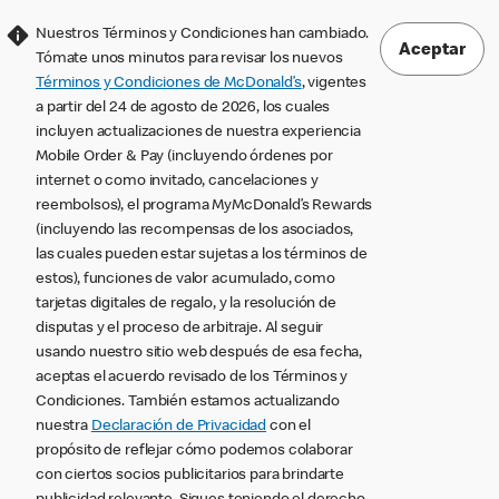
Nuestros Términos y Condiciones han cambiado.
Aceptar
Tómate unos minutos para revisar los nuevos
Términos y Condiciones de McDonald’s
, vigentes
a partir del 24 de agosto de 2026, los cuales
incluyen actualizaciones de nuestra experiencia
Mobile Order & Pay (incluyendo órdenes por
internet o como invitado, cancelaciones y
reembolsos), el programa MyMcDonald’s Rewards
(incluyendo las recompensas de los asociados,
las cuales pueden estar sujetas a los términos de
estos), funciones de valor acumulado, como
tarjetas digitales de regalo, y la resolución de
disputas y el proceso de arbitraje. Al seguir
usando nuestro sitio web después de esa fecha,
aceptas el acuerdo revisado de los Términos y
Condiciones. También estamos actualizando
nuestra
Declaración de Privacidad
con el
propósito de reflejar cómo podemos colaborar
con ciertos socios publicitarios para brindarte