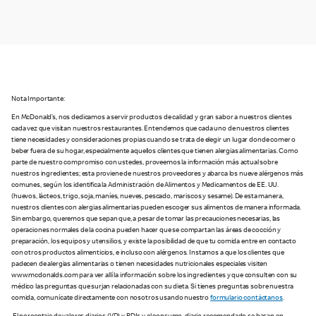
Nota Importante:
En McDonald’s, nos dedicamos a servir productos de calidad y gran sabor a nuestros clientes
cada vez que visitan nuestros restaurantes. Entendemos que cada uno de nuestros clientes
tiene necesidades y consideraciones propias cuando se trata de elegir un lugar donde comer o
beber fuera de su hogar, especialmente aquellos clientes que tienen alergias alimentarias. Como
parte de nuestro compromiso con ustedes, proveemos la información más actual sobre
nuestros ingredientes; esta proviene de nuestros proveedores y abarca los nueve alérgenos más
comunes, según los identifica la Administración de Alimentos y Medicamentos de EE. UU.
(huevos, lácteos, trigo, soja, maníes, nueves, pescado, mariscos y sesame). De esta manera,
nuestros clientes con alergias alimentarias pueden escoger sus alimentos de manera informada.
Sin embargo, queremos que sepan que, a pesar de tomar las precauciones necesarias, las
operaciones normales de la cocina pueden hacer que se compartan las áreas de cocción y
preparación, los equipos y utensilios, y existe la posibilidad de que tu comida entre en contacto
con otros productos alimenticios, e incluso con alérgenos. Instamos a que los clientes que
padecen de alergias alimentarias o tienen necesidades nutricionales especiales visiten
www.mcdonalds.com para ver allí la información sobre los ingredientes y que consulten con su
médico las preguntas que surjan relacionadas con su dieta. Si tienes preguntas sobre nuestra
comida, comunícate directamente con nosotros usando nuestro
formulario contáctanos
.