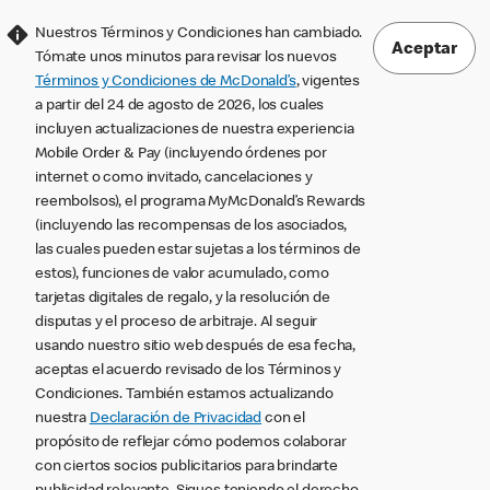
Nuestros Términos y Condiciones han cambiado.
Aceptar
Tómate unos minutos para revisar los nuevos
Términos y Condiciones de McDonald’s
, vigentes
a partir del 24 de agosto de 2026, los cuales
incluyen actualizaciones de nuestra experiencia
Mobile Order & Pay (incluyendo órdenes por
internet o como invitado, cancelaciones y
reembolsos), el programa MyMcDonald’s Rewards
(incluyendo las recompensas de los asociados,
las cuales pueden estar sujetas a los términos de
estos), funciones de valor acumulado, como
tarjetas digitales de regalo, y la resolución de
disputas y el proceso de arbitraje. Al seguir
usando nuestro sitio web después de esa fecha,
aceptas el acuerdo revisado de los Términos y
Condiciones. También estamos actualizando
nuestra
Declaración de Privacidad
con el
propósito de reflejar cómo podemos colaborar
con ciertos socios publicitarios para brindarte