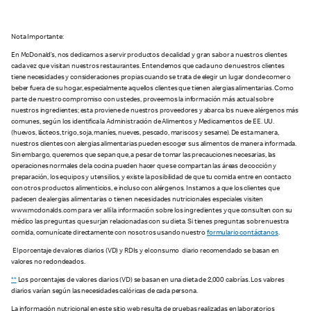
Nota Importante:
En McDonald’s, nos dedicamos a servir productos de calidad y gran sabor a nuestros clientes
cada vez que visitan nuestros restaurantes. Entendemos que cada uno de nuestros clientes
tiene necesidades y consideraciones propias cuando se trata de elegir un lugar donde comer o
beber fuera de su hogar, especialmente aquellos clientes que tienen alergias alimentarias. Como
parte de nuestro compromiso con ustedes, proveemos la información más actual sobre
nuestros ingredientes; esta proviene de nuestros proveedores y abarca los nueve alérgenos más
comunes, según los identifica la Administración de Alimentos y Medicamentos de EE. UU.
(huevos, lácteos, trigo, soja, maníes, nueves, pescado, mariscos y sesame). De esta manera,
nuestros clientes con alergias alimentarias pueden escoger sus alimentos de manera informada.
Sin embargo, queremos que sepan que, a pesar de tomar las precauciones necesarias, las
operaciones normales de la cocina pueden hacer que se compartan las áreas de cocción y
preparación, los equipos y utensilios, y existe la posibilidad de que tu comida entre en contacto
con otros productos alimenticios, e incluso con alérgenos. Instamos a que los clientes que
padecen de alergias alimentarias o tienen necesidades nutricionales especiales visiten
www.mcdonalds.com para ver allí la información sobre los ingredientes y que consulten con su
médico las preguntas que surjan relacionadas con su dieta. Si tienes preguntas sobre nuestra
comida, comunícate directamente con nosotros usando nuestro
formulario contáctanos
.
El porcentaje de valores diarios (VD) y RDIs y el consumo diario recomendado se basan en
valores no redondeados.
**
Los porcentajes de valores diarios (VD) se basan en una dieta de 2,000 calorías. Los valores
diarios varían según las necesidades calóricas de cada persona.
La información nutricional en este sitio web resulta de pruebas realizadas en laboratorios