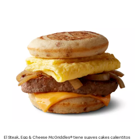
El Steak, Egg & Cheese McGriddles® tiene suaves cakes calientitos