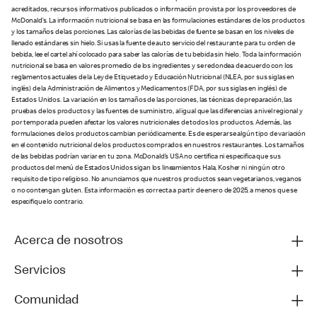
acreditados, recursos informativos publicados o información provista por los proveedores de
McDonald’s. La información nutricional se basa en las formulaciones estándares de los productos
y los tamaños de las porciones. Las calorías de las bebidas de fuente se basan en los niveles de
llenado estándares sin hielo. Si usas la fuente de auto servicio del restaurante para tu orden de
bebida, lee el cartel ahí colocado para saber las calorías de tu bebida sin hielo. Toda la información
nutricional se basa en valores promedio de los ingredientes y se redondea de acuerdo con los
reglamentos actuales de la Ley de Etiquetado y Educación Nutricional (NLEA, por sus siglas en
inglés) de la Administración de Alimentos y Medicamentos (FDA, por sus siglas en inglés) de
Estados Unidos. La variación en los tamaños de las porciones, las técnicas de preparación, las
pruebas de los productos y las fuentes de suministro, al igual que las diferencias a nivel regional y
por temporada pueden afectar los valores nutricionales de todos los productos. Además, las
formulaciones de los productos cambian periódicamente. Es de esperarse algún tipo de variación
en el contenido nutricional de los productos comprados en nuestros restaurantes. Los tamaños
de las bebidas podrían variar en tu zona. McDonald’s USA no certifica ni especifica que sus
productos del menú de Estados Unidos sigan los lineamientos Hala, Kosher ni ningún otro
requisito de tipo religioso. No anunciamos que nuestros productos sean vegetarianos, veganos
o no contengan gluten. Esta información es correcta a partir de enero de 2025, a menos que se
especifique lo contrario.
Acerca de nosotros
Servicios
Comunidad