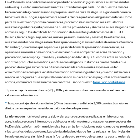
En McDonald’s, nos dedicamos a servir productos de calidad y gran sabor a nuestros clientes
cada vez que visitan nuestros restaurantes. Entendemos que cada uno de nuestros clientes
tiene necesidades y consideraciones propias cuando se trata de elegir un lugar donde comer o
beber fuera de su hogar, especialmente aquellos clientes que tienen alergias alimentarias. Como
parte de nuestro compromiso con ustedes, proveemos la información más actual sobre
nuestros ingredientes; esta proviene de nuestros proveedores y abarca los nueve alérgenos más
comunes, según los identifica la Administración de Alimentos y Medicamentos de EE. UU.
(huevos, lácteos, trigo, soja, maníes, nueves, pescado, mariscos y sesame). De esta manera,
nuestros clientes con alergias alimentarias pueden escoger sus alimentos de manera informada.
Sin embargo, queremos que sepan que, a pesar de tomar las precauciones necesarias, las
operaciones normales de la cocina pueden hacer que se compartan las áreas de cocción y
preparación, los equipos y utensilios, y existe la posibilidad de que tu comida entre en contacto
con otros productos alimenticios, e incluso con alérgenos. Instamos a que los clientes que
padecen de alergias alimentarias o tienen necesidades nutricionales especiales visiten
www.mcdonalds.com para ver allí la información sobre los ingredientes y que consulten con su
médico las preguntas que surjan relacionadas con su dieta. Si tienes preguntas sobre nuestra
comida, comunícate directamente con nosotros usando nuestro
formulario contáctanos
.
El porcentaje de valores diarios (VD) y RDIs y el consumo diario recomendado se basan en
valores no redondeados.
**
Los porcentajes de valores diarios (VD) se basan en una dieta de 2,000 calorías. Los valores
diarios varían según las necesidades calóricas de cada persona.
La información nutricional en este sitio web resulta de pruebas realizadas en laboratorios
acreditados, recursos informativos publicados o información provista por los proveedores de
McDonald’s. La información nutricional se basa en las formulaciones estándares de los productos
y los tamaños de las porciones. Las calorías de las bebidas de fuente se basan en los niveles de
llenado estándares sin hielo. Si usas la fuente de auto servicio del restaurante para tu orden de