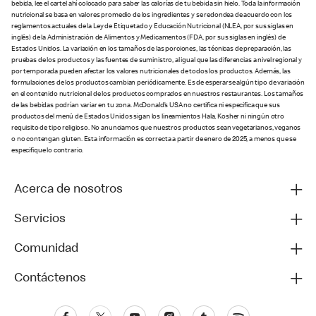
bebida, lee el cartel ahí colocado para saber las calorías de tu bebida sin hielo. Toda la información
nutricional se basa en valores promedio de los ingredientes y se redondea de acuerdo con los
reglamentos actuales de la Ley de Etiquetado y Educación Nutricional (NLEA, por sus siglas en
inglés) de la Administración de Alimentos y Medicamentos (FDA, por sus siglas en inglés) de
Estados Unidos. La variación en los tamaños de las porciones, las técnicas de preparación, las
pruebas de los productos y las fuentes de suministro, al igual que las diferencias a nivel regional y
por temporada pueden afectar los valores nutricionales de todos los productos. Además, las
formulaciones de los productos cambian periódicamente. Es de esperarse algún tipo de variación
en el contenido nutricional de los productos comprados en nuestros restaurantes. Los tamaños
de las bebidas podrían variar en tu zona. McDonald’s USA no certifica ni especifica que sus
productos del menú de Estados Unidos sigan los lineamientos Hala, Kosher ni ningún otro
requisito de tipo religioso. No anunciamos que nuestros productos sean vegetarianos, veganos
o no contengan gluten. Esta información es correcta a partir de enero de 2025, a menos que se
especifique lo contrario.
Acerca de nosotros
Servicios
Comunidad
Contáctenos