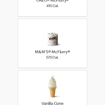
OREO® McFlurry®
410 Cal.
410 Cal.
M&M'S® McFlurry®
570 Cal.
570 Cal.
Vanilla Cone