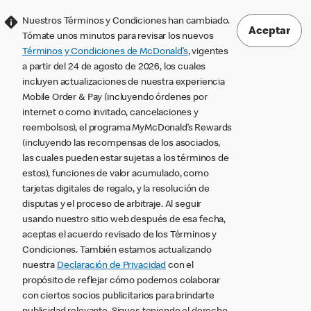
Nuestros Términos y Condiciones han cambiado.
Aceptar
Tómate unos minutos para revisar los nuevos
Términos y Condiciones de McDonald’s
, vigentes
a partir del 24 de agosto de 2026, los cuales
incluyen actualizaciones de nuestra experiencia
Mobile Order & Pay (incluyendo órdenes por
internet o como invitado, cancelaciones y
reembolsos), el programa MyMcDonald’s Rewards
(incluyendo las recompensas de los asociados,
las cuales pueden estar sujetas a los términos de
estos), funciones de valor acumulado, como
tarjetas digitales de regalo, y la resolución de
disputas y el proceso de arbitraje. Al seguir
usando nuestro sitio web después de esa fecha,
aceptas el acuerdo revisado de los Términos y
Condiciones. También estamos actualizando
nuestra
Declaración de Privacidad
con el
propósito de reflejar cómo podemos colaborar
con ciertos socios publicitarios para brindarte