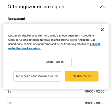
Öffnungszeiten anzeigen
Restaurant
Monday 09:00 - 00:00
Mo
09:00 - 00:00
Letzter Schritt, bevor du dein McDonald's-Erlebnis geniesst! Akzeptiere
Cookies für eine optimale Navigation und personalisierte Angebote. Das
Tuesday 09:00 - 00:00
dauert nur eine Sekunde und verbessert deine Erfahrung erheblich!
Ich will
Di
09:00 - 00:00
mehr über Cookies wisse.
Wednesday 09:00 - 00:00
Mi
09:00 - 00:00
Einstellungen
Thuesday 09:00 - 00:00
Do
09:00 - 00:00
Ich mache ohne Cookies weiter
Ich stimme zu!
Friday 09:00 - 02:00
Fr
09:00 - 02:00
Saturday 09:00 - 02:00
Sa
09:00 - 02:00
Sunday 09:00 - 00:00
So
09:00 - 00:00