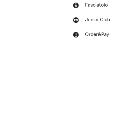
Fasciatoio
Junior Club
Order&Pay