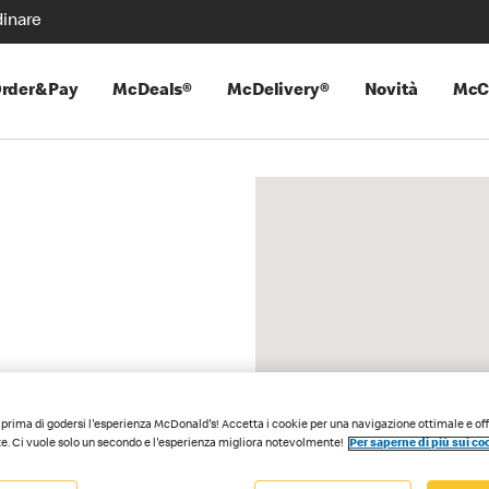
inare
rder&Pay
McDeals®
McDelivery®
Novità
McC
prima di godersi l'esperienza McDonald's! Accetta i cookie per una navigazione ottimale e of
e. Ci vuole solo un secondo e l'esperienza migliora notevolmente!
Per saperne di più sui co