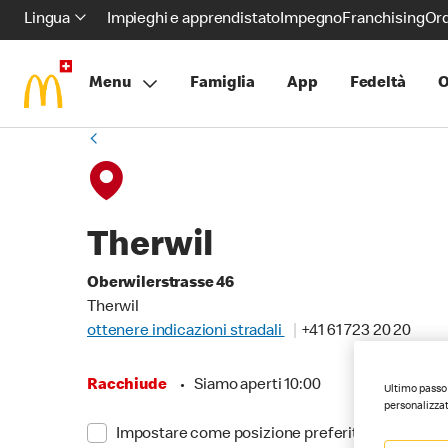
Lingua
Impieghi e apprendistato
Impegno
Franchising
Ord
Menu
Famiglia
App
Fedeltà
O
Therwil
Oberwilerstrasse 46
Therwil
ottenere indicazioni stradali
+41 61 723 20 20
Racchiude
•
Siamo aperti 10:00
Ultimo passo 
personalizzat
Impostare come posizione preferita