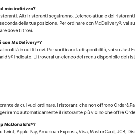
l mio indirizzo?
toranti. Altri ristoranti seguiranno. L'elenco attuale dei ristoran
econda della tua posizione. Per ordinare con McDelivery®, vai su uno
e dove ti trovi.
li con McDelivery®?
ocalità in cui ti trovi. Per verificare la disponibilità, vai su Just 
ald's® indicato. Lì troverai un elenco del menu disponibile del ris
storante da cui vuoi ordinare. I ristoranti che non offrono Order&Pa
 suggeriremo automaticamente il ristorante più vicino che offre O
app McDonald's®?
: Twint, Apple Pay, American Express, Visa, MasterCard, JCB, Dis