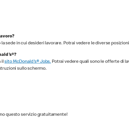
lavoro?
o la sede in cui desideri lavorare. Potrai vedere le diverse posizioni
nald's®?
 il
sito McDonald's® Jobs.
Potrai vedere quali sono le offerte di lavo
istruzioni sullo schermo.
scono questo servizio gratuitamente!