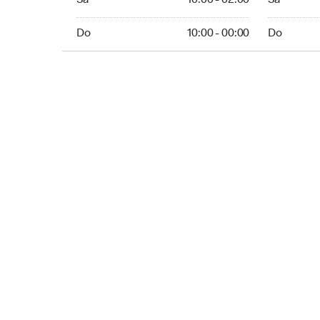
Sa
10:00 - 02:00
Sa
Sunday 10:00 - 00:00
Sunday 10:
Do
10:00 - 00:00
Do