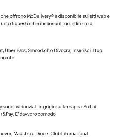
ti che offrono McDelivery® è disponibile sui siti web e
 di questi siti e inserisci il tuo indirizzo di
Eat, Uber Eats, Smood.ch o Divoora, inserisci il tuo
torante.
y sono evidenziati in grigio sulla mappa. Se hai
rder&Pay. E' davvero comodo!
cover, Maestro e Diners Club International.