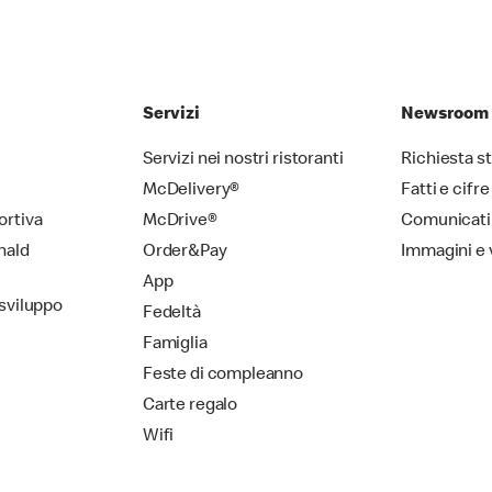
Servizi
Newsroom
Servizi nei nostri ristoranti
Richiesta 
McDelivery®
Fatti e cifre
ortiva
McDrive®
Comunicati
nald
Order&Pay
Immagini e 
App
 sviluppo
Fedeltà
Famiglia
Feste di compleanno
Carte regalo
Wifi