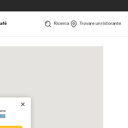
afé
Ricerca
Trovare un ristorante
ferte
okie