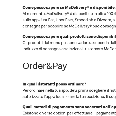
Come posso sapere se McDelivery® è disponibile a
Al momento, McDelivery® è disponibile in oltre 100 ris
sulle app Just Eat, Uber Eats, Smood.ch e Divoora, a s
consegna per scoprire se McDelivery® può consegnar
Come posso sapere quali prodotti sono disponibi
Gli prodotti del menu possono variare a seconda della l
indirizzo di consegna e seleziona il ristorante McDon
Order&Pay
In quali ristoranti posso ordinare?
Per ordinare nella tua app, devi prima scegliere il ri
autorizzato l'app a localizzare la tua posizione, ti
Quali metodi di pagamento sono accettati nell'
Esistono diverse opzioni per effettuare il pagamento