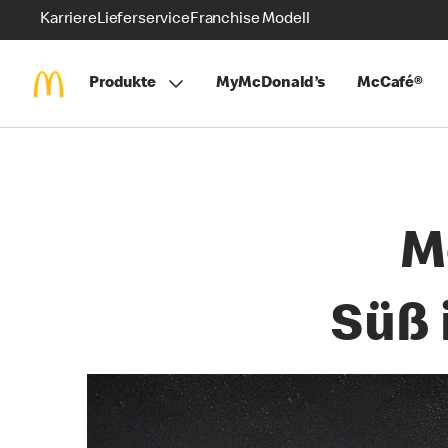
Karriere
Lieferservice
Franchise Modell
Produkte
MyMcDonald’s
McCafé®
M
Süß 