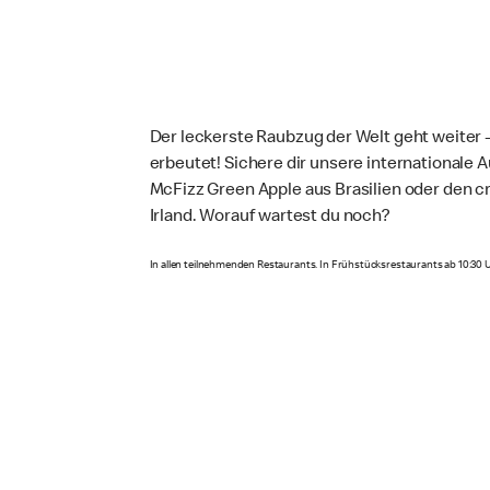
Der leckerste Raubzug der Welt geht weiter 
Jetzt probieren
erbeutet! Sichere dir unsere internationale
McFizz Green Apple aus Brasilien oder den 
Irland. Worauf wartest du noch?
In allen teilnehmenden Restaurants. In Frühstücksrestaurants ab 10:30 U