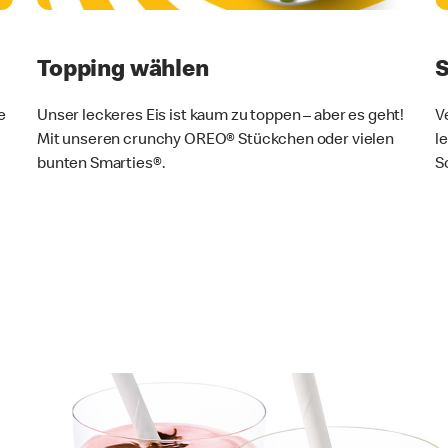
Topping wählen
S
e
Unser leckeres Eis ist kaum zu toppen – aber es geht!
V
Mit unseren crunchy OREO® Stückchen oder vielen
l
bunten Smarties®.
S