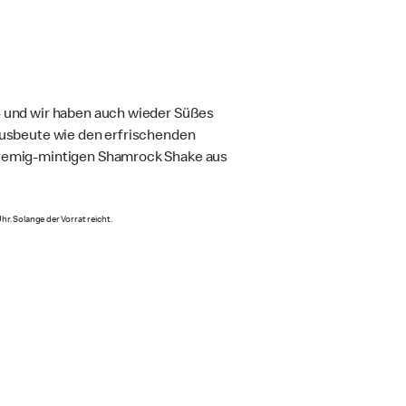
- und wir haben auch wieder Süßes
 Ausbeute wie den erfrischenden
cremig-mintigen Shamrock Shake aus
hr. Solange der Vorrat reicht.