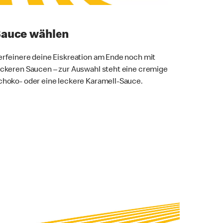
auce wählen
erfeinere deine Eiskreation am Ende noch mit
eckeren Saucen – zur Auswahl steht eine cremige
choko- oder eine leckere Karamell-Sauce.