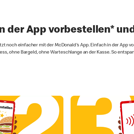
in der App vorbestellen* un
tzt noch einfacher mit der McDonald's App. Einfach in der App vo
ess, ohne Bargeld, ohne Warteschlange an der Kasse. So entspan