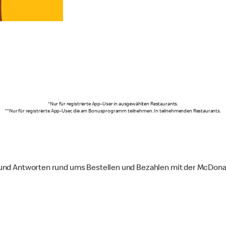
*Nur für registrierte App-User in ausgewählten Restaurants.
**Nur für registrierte App-User, die am Bonusprogramm teilnehmen. In teilnehmenden Restaurants.
 und Antworten rund ums Bestellen und Bezahlen mit der McDonal