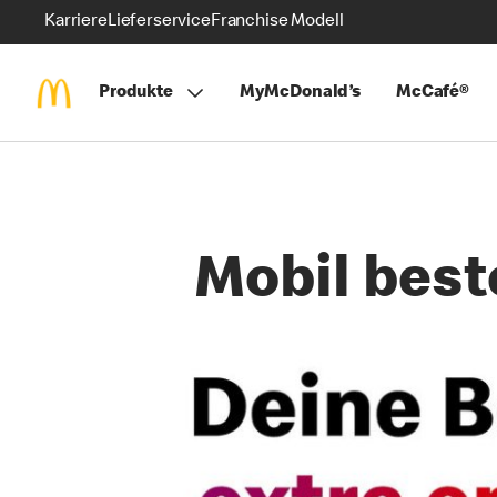
Karriere
Lieferservice
Franchise Modell
Produkte
MyMcDonald’s
McCafé®
Mobil best