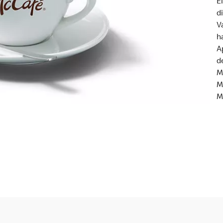
E
d
V
h
A
d
M
M
M