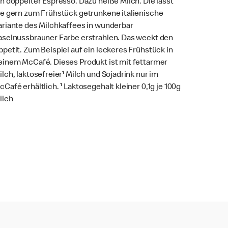
in doppelter Espresso. Dazu heiße Milch. Die lässt
ie gern zum Frühstück getrunkene italienische
ariante des Milchkaffees in wunderbar
aselnussbrauner Farbe erstrahlen. Das weckt den
ppetit. Zum Beispiel auf ein leckeres Frühstück in
einem McCafé. Dieses Produkt ist mit fettarmer
ilch, laktosefreier¹ Milch und Sojadrink nur im
cCafé erhältlich. ¹ Laktosegehalt kleiner 0,1g je 100g
ilch