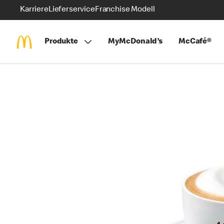
Karriere
Lieferservice
Franchise Modell
Produkte
MyMcDonald’s
McCafé®