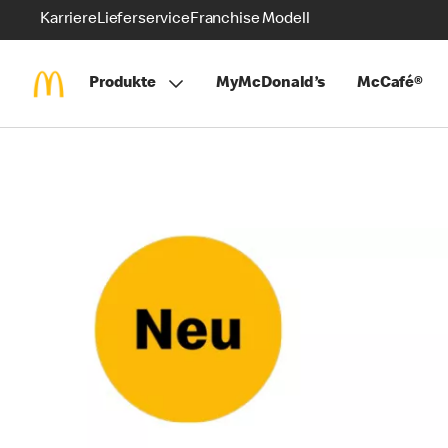
Karriere
Lieferservice
Franchise Modell
Produkte
MyMcDonald’s
McCafé®