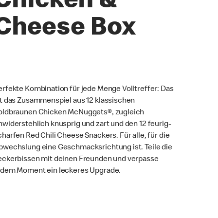
Chicken &
Cheese Box
erfekte Kombination für jede Menge Volltreffer: Das
st das Zusammenspiel aus 12 klassischen
oldbraunen Chicken McNuggets®, zugleich
nwiderstehlich knusprig und zart und den 12 feurig-
charfen Red Chili Cheese Snackers. Für alle, für die
bwechslung eine Geschmacksrichtung ist. Teile die
eckerbissen mit deinen Freunden und verpasse
edem Moment ein leckeres Upgrade.