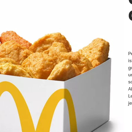
P
i
g
u
s
A
L
j