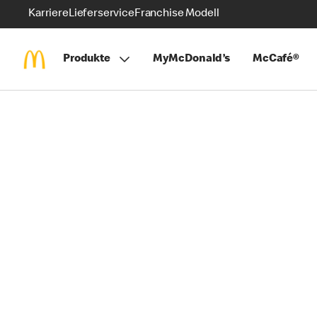
Karriere
Lieferservice
Franchise Modell
Produkte
MyMcDonald’s
McCafé®