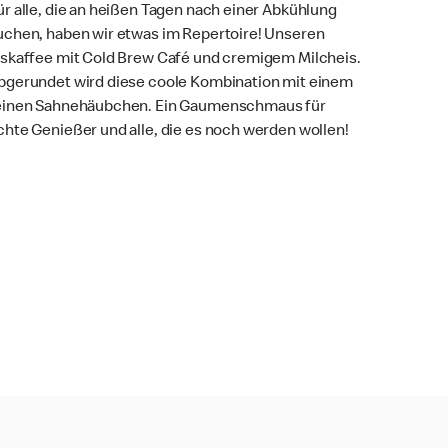
ür alle, die an heißen Tagen nach einer Abkühlung
uchen, haben wir etwas im Repertoire! Unseren
iskaffee mit Cold Brew Café und cremigem Milcheis.
bgerundet wird diese coole Kombination mit einem
einen Sahnehäubchen. Ein Gaumenschmaus für
chte Genießer und alle, die es noch werden wollen!