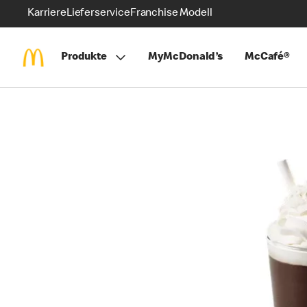
Karriere
Lieferservice
Franchise Modell
Produkte
MyMcDonald’s
McCafé®