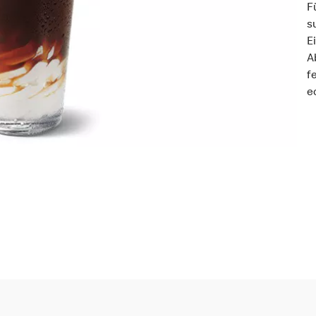
F
s
E
A
f
e