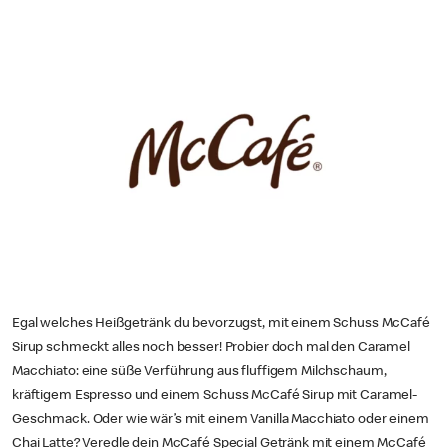
Egal welches Heißgetränk du bevorzugst, mit einem Schuss McCafé
Sirup schmeckt alles noch besser! Probier doch mal den Caramel
Macchiato: eine süße Verführung aus fluffigem Milchschaum,
kräftigem Espresso und einem Schuss McCafé Sirup mit Caramel-
Geschmack. Oder wie wär’s mit einem Vanilla Macchiato oder einem
Chai Latte? Veredle dein McCafé Special Getränk mit einem McCafé