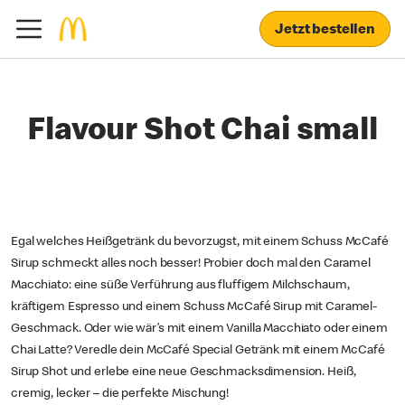
Jetzt bestellen
Flavour Shot Chai small
Egal welches Heißgetränk du bevorzugst, mit einem Schuss McCafé
Sirup schmeckt alles noch besser! Probier doch mal den Caramel
Macchiato: eine süße Verführung aus fluffigem Milchschaum,
kräftigem Espresso und einem Schuss McCafé Sirup mit Caramel-
Geschmack. Oder wie wär’s mit einem Vanilla Macchiato oder einem
Chai Latte? Veredle dein McCafé Special Getränk mit einem McCafé
Sirup Shot und erlebe eine neue Geschmacksdimension. Heiß,
cremig, lecker – die perfekte Mischung!