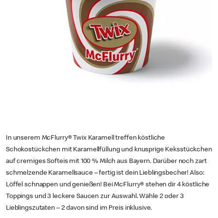
In unserem McFlurry® Twix Karamell treffen köstliche
Schokostückchen mit Karamellfüllung und knusprige Keksstückchen
auf cremiges Softeis mit 100 % Milch aus Bayern. Darüber noch zart
schmelzende Karamellsauce – fertig ist dein Lieblingsbecher! Also:
Löffel schnappen und genießen! Bei McFlurry® stehen dir 4 köstliche
Toppings und 3 leckere Saucen zur Auswahl. Wähle 2 oder 3
Lieblingszutaten – 2 davon sind im Preis inklusive.