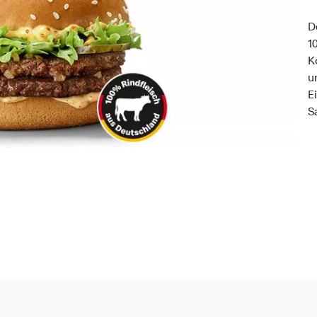
D
1
K
u
E
S