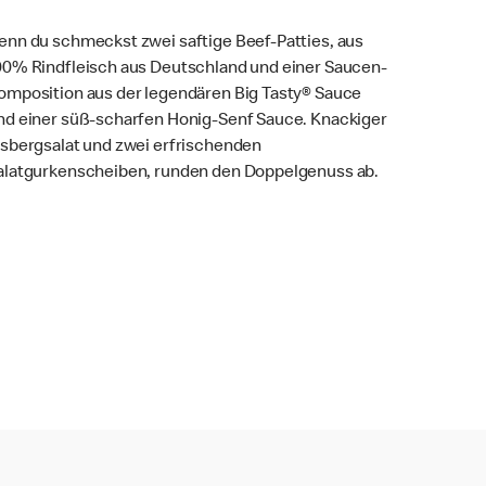
enn du schmeckst zwei saftige Beef-Patties, aus
00% Rindfleisch aus Deutschland und einer Saucen-
omposition aus der legendären Big Tasty® Sauce
nd einer süß-scharfen Honig-Senf Sauce. Knackiger
isbergsalat und zwei erfrischenden
alatgurkenscheiben, runden den Doppelgenuss ab.