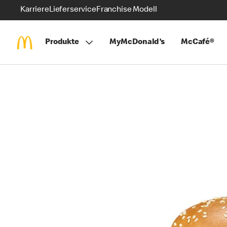
Karriere
Lieferservice
Franchise Modell
Produkte
MyMcDonald’s
McCafé®