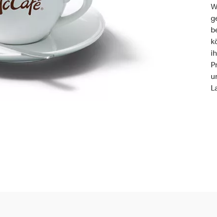
W
g
b
k
i
P
u
L