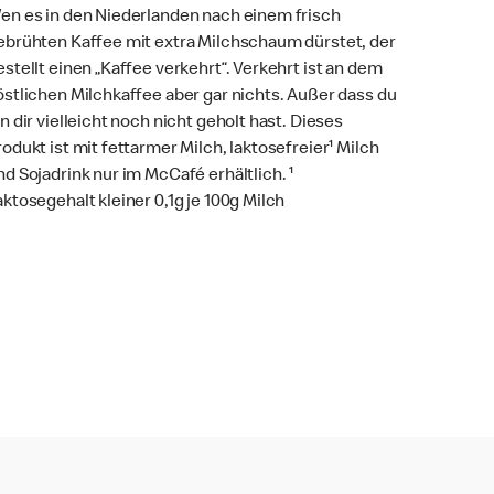
en es in den Niederlanden nach einem frisch
ebrühten Kaffee mit extra Milchschaum dürstet, der
estellt einen „Kaffee verkehrt“. Verkehrt ist an dem
östlichen Milchkaffee aber gar nichts. Außer dass du
hn dir vielleicht noch nicht geholt hast. Dieses
rodukt ist mit fettarmer Milch, laktosefreier¹ Milch
nd Sojadrink nur im McCafé erhältlich. ¹
aktosegehalt kleiner 0,1g je 100g Milch