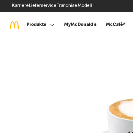
Karriere
Lieferservice
Franchise Modell
Produkte
MyMcDonald’s
McCafé®