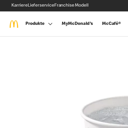
Karriere
Lieferservice
Franchise Modell
Produkte
MyMcDonald’s
McCafé®