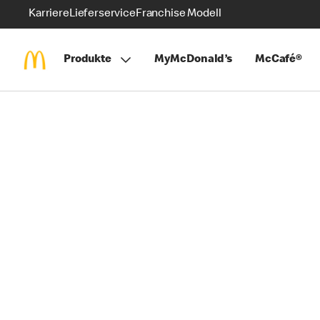
Karriere
Lieferservice
Franchise Modell
Produkte
MyMcDonald’s
McCafé®