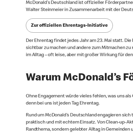
McDonald’s Deutschland ist offizieller Förderpartner 
Walter Steinmeier in Zusammenarbeit mit der Deut
Zur offiziellen Ehrentags-Initiative
Der Ehrentag findet jedes Jahr am 23. Mai statt. D
sichtbar zu machen und andere zum Mitmachen zu mo
im Alltag – oft leise, aber mit großer Wirkung für 
Warum McDonald’s För
Ohne Engagement würde vieles fehlen, was uns als
denn bei uns ist jeden Tag Ehrentag.
Rund um McDonald’s Deutschland engagieren sich tä
praktisch und mit echtem Einsatz. Von Clean-up-Akt
Randthema, sondern gelebter Alltag in Gemeinden u