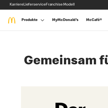
Karriere
Lieferservice
Franchise Modell
Produkte
MyMcDonald’s
McCafé®
Gemeinsam fü