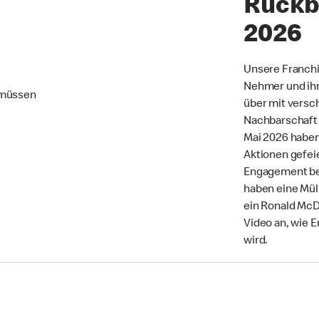
Rückbl
2026
Unsere Franch
Nehmer und ihr
 müssen
über mit versc
Nachbarschaft e
Mai 2026 haben
Aktionen gefei
Engagement bed
haben eine Mül
ein Ronald McD
Video an, wie 
wird.