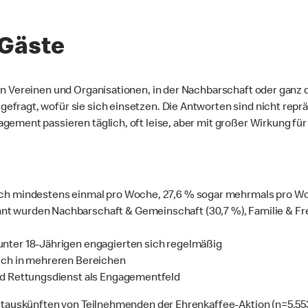
Gäste
in Vereinen und Organisationen, in der Nachbarschaft oder ganz 
fragt, wofür sie sich einsetzen. Die Antworten sind nicht reprä
gement passieren täglich, oft leise, aber mit großer Wirkung f
ich mindestens einmal pro Woche, 27,6 % sogar mehrmals pro W
t wurden Nachbarschaft & Gemeinschaft (30,7 %), Familie & Fr
unter 18‑Jährigen engagierten sich regelmäßig
sich in mehreren Bereichen
nd Rettungsdienst als Engagementfeld
bstauskünften von Teilnehmenden der Ehrenkaffee‑Aktion (n=5.553)