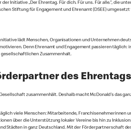
der Initiative „Der Ehrentag. Für dich. Für uns. Für alle.“, die 
schen Stiftung für Engagement und Ehrenamt (DSEE) umgesetzt 
ie Initiative lädt Menschen, Organisationen und Unternehmen deu
tivieren. Denn Ehrenamt und Engagement passieren täglich: in V
den gesellschaftlichen Zusammenhalt.
derpartner des Ehrentags 
 Gesellschaft zusammenhält. Deshalb macht McDonald’s das ganz
glich viele Menschen: Mitarbeitende, Franchisenehmerinnen und
ionen über die Unterstützung lokaler Vereine bis hin zu Inklusio
nd Städten in ganz Deutschland. Mit der Förderpartnerschaft d