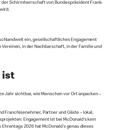
unter der Schirmherrschaft von Bundespräsident Frank-
wird.
tschlandweit ein, gesellschaftliches Engagement
ereinen, in der Nachbarschaft, in der Familie und
ist
e Jahr sichtbar, wie Menschen vor Ort anpacken –
 Franchisenehmer, Partner und Gäste – lokal,
nsprojekten: Engagement ist bei McDonald’s kein
es Ehrentags 2026 hat McDonald’s genau dieses