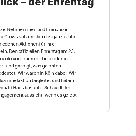
ick – der Ehrentag
ise-Nehmerinnen und Franchise-
e Crews setzen sich das ganze Jahr
hiedenen Aktionen für ihre
in. Den offiziellen Ehrentag am 23.
 viele von ihnen mit besonderen
ert und gezeigt, was gelebtes
eutet. Wir waren in Köln dabei: Wir
lsammelaktion begleitet und haben
onald Haus besucht. Schau dir im
Engagement aussieht, wenn es gelebt