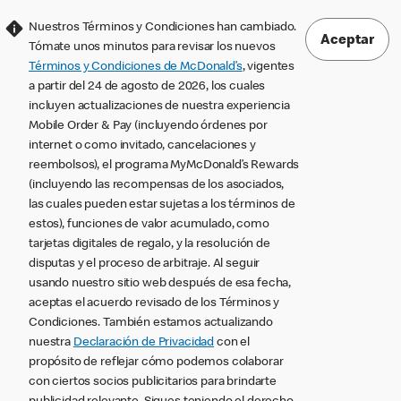
Nuestros Términos y Condiciones han cambiado.
Aceptar
Tómate unos minutos para revisar los nuevos
Términos y Condiciones de McDonald’s
, vigentes
a partir del 24 de agosto de 2026, los cuales
incluyen actualizaciones de nuestra experiencia
Mobile Order & Pay (incluyendo órdenes por
internet o como invitado, cancelaciones y
reembolsos), el programa MyMcDonald’s Rewards
(incluyendo las recompensas de los asociados,
las cuales pueden estar sujetas a los términos de
estos), funciones de valor acumulado, como
tarjetas digitales de regalo, y la resolución de
disputas y el proceso de arbitraje. Al seguir
usando nuestro sitio web después de esa fecha,
aceptas el acuerdo revisado de los Términos y
Condiciones. También estamos actualizando
nuestra
Declaración de Privacidad
con el
propósito de reflejar cómo podemos colaborar
con ciertos socios publicitarios para brindarte