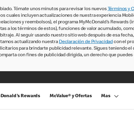
iado. Tómate unos minutos para revisar los nuevos
Términos y 
, los cuales incluyen actualizaciones de nuestra experiencia Mobi
ncelaciones y reembolsos), el programa MyMcDonald’s Rewards (
tas a los términos de estos), funciones de valor acumulado, como 
rbitraje. Al seguir usando nuestro sitio web después de esa fecha
stamos actualizando nuestra
Declaración de Privacidad
con el pro
citarios para brindarte publicidad relevante. Sigues teniendo el
omparta con fines de publicidad dirigida, un derecho que puedes 
Donald's Rewards
McValue® y Ofertas
Mas