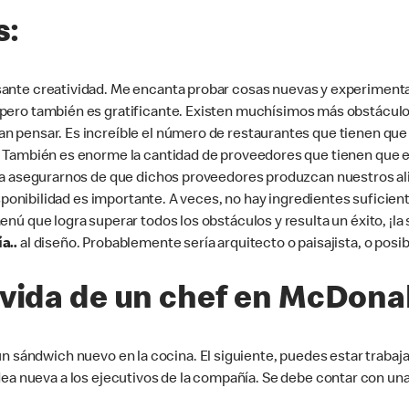
s:
sante creatividad. Me encanta probar cosas nuevas y experimentar
 pero también es gratificante. Existen muchísimos más obstácul
 pensar. Es increíble el número de restaurantes que tienen qu
También es enorme la cantidad de proveedores que tienen que est
ara asegurarnos de que dichos proveedores produzcan nuestros 
isponibilidad es importante. A veces, no hay ingredientes suficie
ú que logra superar todos los obstáculos y resulta un éxito, ¡la
a..
al diseño. Probablemente sería arquitecto o paisajista, o pos
 vida de un chef en McDona
un sándwich nuevo en la cocina. El siguiente, puedes estar trabaj
dea nueva a los ejecutivos de la compañía. Se debe contar con un