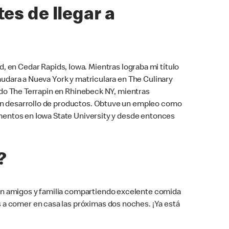
es de llegar a
, en Cedar Rapids, Iowa. Mientras lograba mi título
 mudara a Nueva York y matriculara en The Culinary
mado The Terrapin en Rhinebeck NY, mientras
r en desarrollo de productos. Obtuve un empleo como
limentos en Iowa State University y desde entonces
?
on amigos y familia compartiendo excelente comida
 a comer en casa las próximas dos noches. ¡Ya está