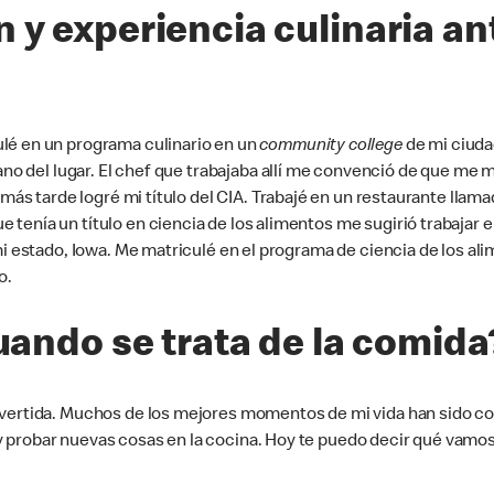
 y experiencia culinaria ant
lé en un programa culinario en un
community college
de mi ciudad
iano del lugar. El chef que trabajaba allí me convenció de que me
s más tarde logré mi título del CIA. Trabajé en un restaurante lla
 tenía un título en ciencia de los alimentos me sugirió trabaja
mi estado, Iowa. Me matriculé en el programa de ciencia de los a
o.
cuando se trata de la comida
divertida. Muchos de los mejores momentos de mi vida han sido c
 probar nuevas cosas en la cocina. Hoy te puedo decir qué vamos