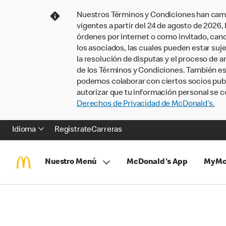
Nuestros Términos y Condiciones han camb
vigentes a partir del 24 de agosto de 2026
órdenes por internet o como invitado, ca
los asociados, las cuales pueden estar suje
la resolución de disputas y el proceso de a
de los Términos y Condiciones. También e
podemos colaborar con ciertos socios publi
autorizar que tu información personal se c
Derechos de Privacidad de McDonald’s.
Idioma
Regístrate
Carreras
Nuestro Menú
McDonald's App
MyMc