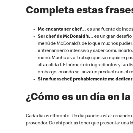
Completa estas frase
Me encanta ser chef…
es una fuente de ince
Ser chef de McDonald’s…
es un gran desafío
menú de McDonald’s de lo que muchos pudieran
entrenamiento intensivo y saber comunicarlo. 
menú. Mucho es el trabajo que se requiere p
alta calidad. El número de ingredientes y su d
embargo, cuando se lanza un producto en el men
Si no fuera chef, probablemente me dedicarí
¿Cómo es un día en la
Cada día es diferente. Un día puedes estar creando 
proveedor. De ahí podrías tener que presentar una i