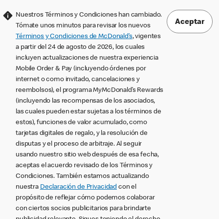
Nuestros Términos y Condiciones han cambiado.
Aceptar
Tómate unos minutos para revisar los nuevos
Términos y Condiciones de McDonald’s
, vigentes
a partir del 24 de agosto de 2026, los cuales
incluyen actualizaciones de nuestra experiencia
Mobile Order & Pay (incluyendo órdenes por
internet o como invitado, cancelaciones y
reembolsos), el programa MyMcDonald’s Rewards
(incluyendo las recompensas de los asociados,
las cuales pueden estar sujetas a los términos de
estos), funciones de valor acumulado, como
tarjetas digitales de regalo, y la resolución de
disputas y el proceso de arbitraje. Al seguir
usando nuestro sitio web después de esa fecha,
aceptas el acuerdo revisado de los Términos y
Condiciones. También estamos actualizando
nuestra
Declaración de Privacidad
con el
propósito de reflejar cómo podemos colaborar
con ciertos socios publicitarios para brindarte