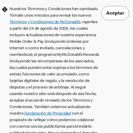
Nuestros Términos y Condiciones han cambiado.
Aceptar
Tómate unos minutos para revisar los nuevos
Términos y Condiciones de McDonald’s
, vigentes
a partir del 24 de agosto de 2026, los cuales
incluyen actualizaciones de nuestra experiencia
Mobile Order & Pay (incluyendo órdenes por
internet o como invitado, cancelaciones y
reembolsos), el programa MyMcDonald’s Rewards
(incluyendo las recompensas de los asociados,
las cuales pueden estar sujetas a los términos de
estos), funciones de valor acumulado, como
tarjetas digitales de regalo, y la resolución de
disputas y el proceso de arbitraje. Al seguir
usando nuestro sitio web después de esa fecha,
aceptas el acuerdo revisado de los Términos y
Condiciones. También estamos actualizando
nuestra
Declaración de Privacidad
con el
propósito de reflejar cómo podemos colaborar
con ciertos socios publicitarios para brindarte