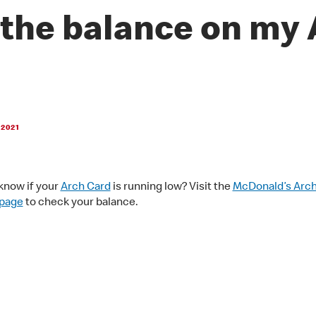
 the balance on my 
 2021
know if your
Arch Card
is running low? Visit the
McDonald’s Arch
 page
to check your balance.