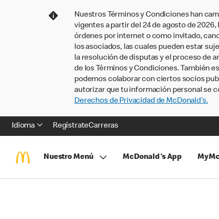
Nuestros Términos y Condiciones han camb
vigentes a partir del 24 de agosto de 2026
órdenes por internet o como invitado, ca
los asociados, las cuales pueden estar suje
la resolución de disputas y el proceso de a
de los Términos y Condiciones. También e
podemos colaborar con ciertos socios publi
autorizar que tu información personal se c
Derechos de Privacidad de McDonald’s.
Idioma
Regístrate
Carreras
Nuestro Menú
McDonald's App
MyMc