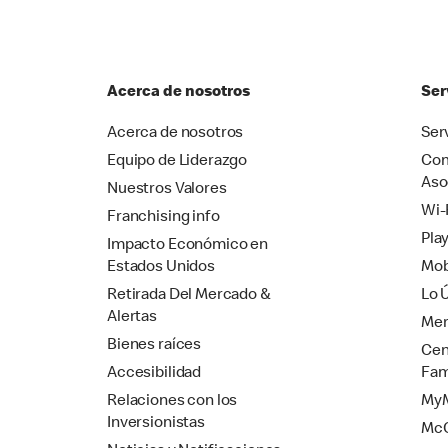
Acerca de nosotros
Ser
Acerca de nosotros
Ser
Equipo de Liderazgo
Com
Aso
Nuestros Valores
Wi-
Franchising info
Pla
Impacto Económico en
Estados Unidos
Mob
Retirada Del Mercado &
Lo 
Alertas
Mer
Bienes raíces
Cen
Accesibilidad
Fam
Relaciones con los
MyM
Inversionistas
Mc