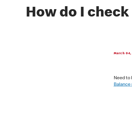
How do I check
March 04,
Need to 
Balance