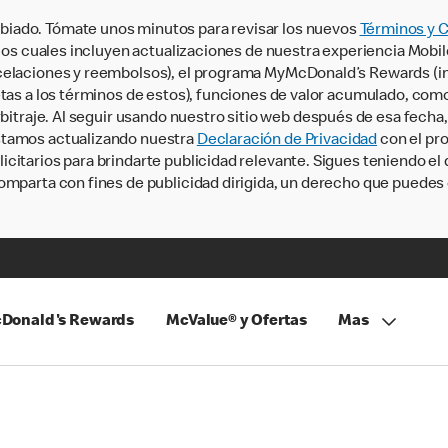
iado. Tómate unos minutos para revisar los nuevos
Términos y 
, los cuales incluyen actualizaciones de nuestra experiencia Mobi
ncelaciones y reembolsos), el programa MyMcDonald’s Rewards (
tas a los términos de estos), funciones de valor acumulado, como 
rbitraje. Al seguir usando nuestro sitio web después de esa fecha
stamos actualizando nuestra
Declaración de Privacidad
con el pro
citarios para brindarte publicidad relevante. Sigues teniendo el
omparta con fines de publicidad dirigida, un derecho que puedes 
Donald's Rewards
McValue® y Ofertas
Mas