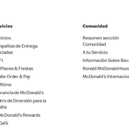
vicios
Comunidad
vicios
Resumen sección
Comunidad
pañias de Entrega
ciadas
A tu Servicio
Fi
Información Sobre Bec
yPlaces & Fiestas
Ronald McDonald Hou
ile Order & Pay
McDonald's Internacio
Último
cancía de McDonald’s
tro de Diversión para la
ilia
cDonald's Rewards
Café