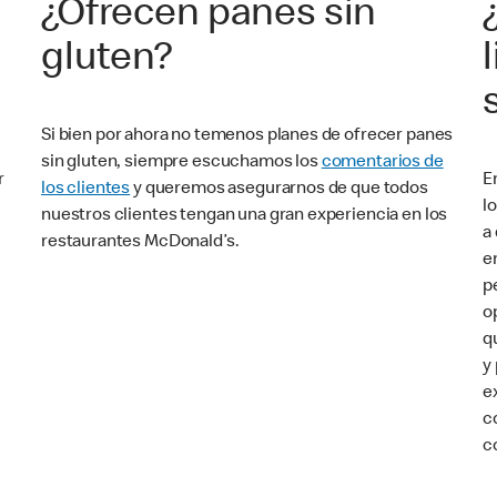
¿Ofrecen panes sin
gluten?
Si bien por ahora no temenos planes de ofrecer panes
sin gluten, siempre escuchamos los
comentarios de
r
E
los clientes
y queremos asegurarnos de que todos
l
nuestros clientes tengan una gran experiencia en los
a
restaurantes McDonald’s.
e
p
o
q
y
e
c
c