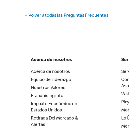
< Volver a todas las Preguntas Frecuentes
Acerca de nosotros
Ser
Acerca de nosotros
Ser
Equipo de Liderazgo
Com
Aso
Nuestros Valores
Wi-
Franchising info
Pla
Impacto Económico en
Estados Unidos
Mob
Retirada Del Mercado &
Lo 
Alertas
Mer