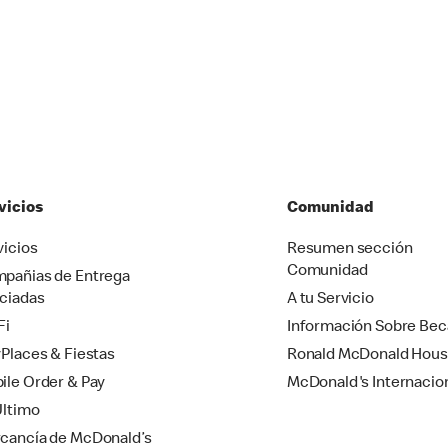
vicios
Comunidad
vicios
Resumen sección
Comunidad
pañias de Entrega
ciadas
A tu Servicio
Fi
Información Sobre Bec
yPlaces & Fiestas
Ronald McDonald Hou
ile Order & Pay
McDonald's Internacio
Último
cancía de McDonald’s