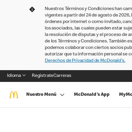
Nuestros Términos y Condiciones han camb
vigentes a partir del 24 de agosto de 2026
órdenes por internet o como invitado, ca
los asociados, las cuales pueden estar suje
la resolución de disputas y el proceso de a
de los Términos y Condiciones. También e
podemos colaborar con ciertos socios publi
autorizar que tu información personal se c
Derechos de Privacidad de McDonald’s.
Idioma
Regístrate
Carreras
Nuestro Menú
McDonald's App
MyMc