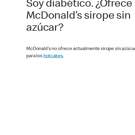
Soy diabético. ¿Ofrece
McDonald’s sirope sin
azúcar?
McDonald’s no ofrece actualmente sirope sin azúca
para los
hotcakes
.