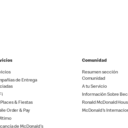
vicios
Comunidad
vicios
Resumen sección
Comunidad
pañias de Entrega
ciadas
A tu Servicio
Fi
Información Sobre Bec
yPlaces & Fiestas
Ronald McDonald Hou
ile Order & Pay
McDonald's Internacio
Último
cancía de McDonald’s