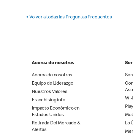
< Volver a todas las Preguntas Frecuentes
Acerca de nosotros
Ser
Acerca de nosotros
Ser
Equipo de Liderazgo
Com
Aso
Nuestros Valores
Wi-
Franchising info
Pla
Impacto Económico en
Estados Unidos
Mob
Retirada Del Mercado &
Lo 
Alertas
Mer