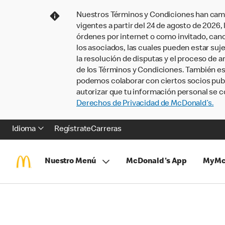
Nuestros Términos y Condiciones han camb
vigentes a partir del 24 de agosto de 2026
órdenes por internet o como invitado, ca
los asociados, las cuales pueden estar suje
la resolución de disputas y el proceso de a
de los Términos y Condiciones. También e
podemos colaborar con ciertos socios publi
autorizar que tu información personal se c
Derechos de Privacidad de McDonald’s.
Idioma
Regístrate
Carreras
Nuestro Menú
McDonald's App
MyMc