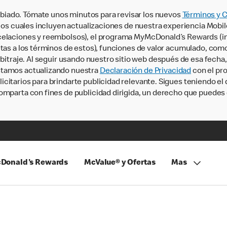
iado. Tómate unos minutos para revisar los nuevos
Términos y 
, los cuales incluyen actualizaciones de nuestra experiencia Mobi
ncelaciones y reembolsos), el programa MyMcDonald’s Rewards (
tas a los términos de estos), funciones de valor acumulado, como 
rbitraje. Al seguir usando nuestro sitio web después de esa fecha
stamos actualizando nuestra
Declaración de Privacidad
con el pro
citarios para brindarte publicidad relevante. Sigues teniendo el
omparta con fines de publicidad dirigida, un derecho que puedes 
Donald's Rewards
McValue® y Ofertas
Mas