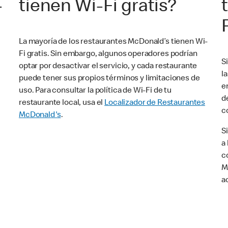
-
tienen Wi-Fi gratis?
La mayoría de los restaurantes McDonald’s tienen Wi-
Fi gratis. Sin embargo, algunos operadores podrían
S
optar por desactivar el servicio, y cada restaurante
l
puede tener sus propios términos y limitaciones de
e
uso. Para consultar la política de Wi-Fi de tu
d
restaurante local, usa el
Localizador de Restaurantes
c
McDonald's
.
S
a
c
M
a