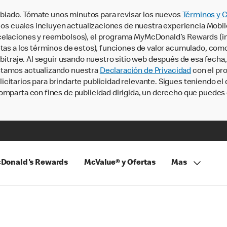
iado. Tómate unos minutos para revisar los nuevos
Términos y 
, los cuales incluyen actualizaciones de nuestra experiencia Mobi
ncelaciones y reembolsos), el programa MyMcDonald’s Rewards (
tas a los términos de estos), funciones de valor acumulado, como 
rbitraje. Al seguir usando nuestro sitio web después de esa fecha
stamos actualizando nuestra
Declaración de Privacidad
con el pro
citarios para brindarte publicidad relevante. Sigues teniendo el
omparta con fines de publicidad dirigida, un derecho que puedes 
Donald's Rewards
McValue® y Ofertas
Mas