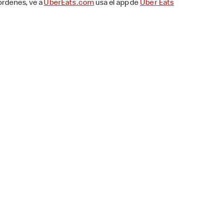
 órdenes, ve a
UberEats.com
usa el app de
Uber Eats