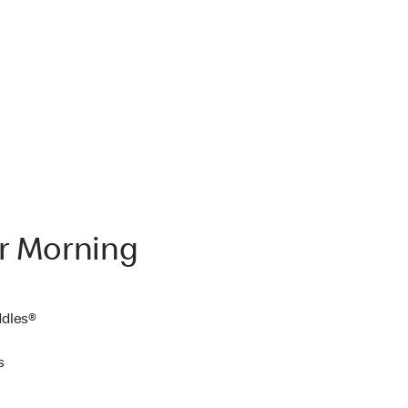
r Morning
ddles®
s