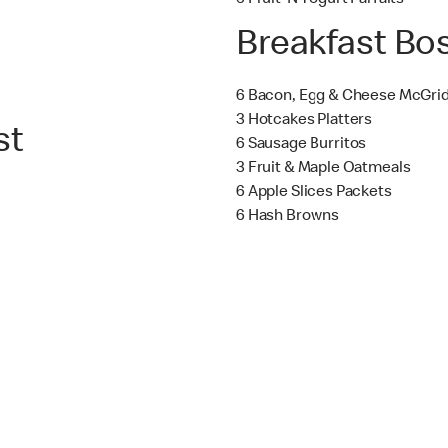
6 Fruit ‘N Yogurt Parfaits
Breakfast Bo
6 Bacon, Egg & Cheese McGri
3 Hotcakes Platters
st
6 Sausage Burritos
3 Fruit & Maple Oatmeals
6 Apple Slices Packets
6 Hash Browns