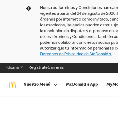
Nuestros Términos y Condiciones han camb
vigentes a partir del 24 de agosto de 2026
órdenes por internet o como invitado, ca
los asociados, las cuales pueden estar suje
la resolución de disputas y el proceso de a
de los Términos y Condiciones. También e
podemos colaborar con ciertos socios publi
autorizar que tu información personal se c
Derechos de Privacidad de McDonald’s.
Idioma
Regístrate
Carreras
Nuestro Menú
McDonald's App
MyMc