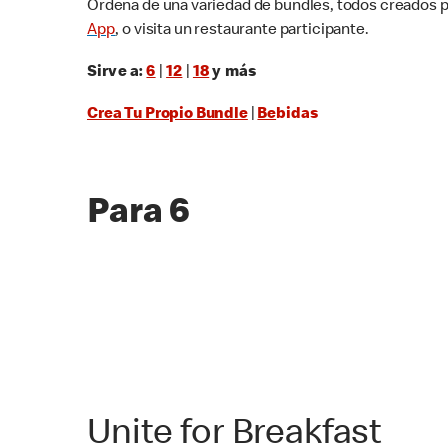
Ordena de una variedad de bundles, todos creados par
App
, o visita un restaurante participante.
Sirve a:
6
|
12
|
18
y más
Crea Tu Propio Bundle
|
Be
bidas
Para 6
Unite for Breakfast