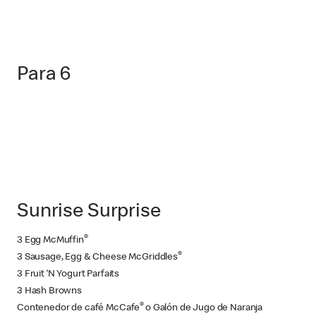
Para 6
Sunrise Surprise
®
3 Egg McMuffin
®
3 Sausage, Egg & Cheese McGriddles
3 Fruit ‘N Yogurt Parfaits
3 Hash Browns
®
Contenedor de café McCafe
o Galón de Jugo de Naranja