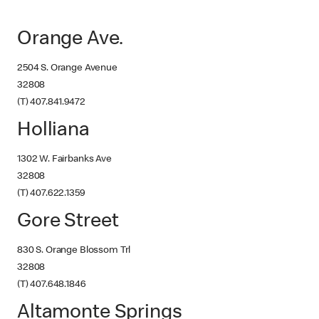
Orange Ave.
2504 S. Orange Avenue
32808
(T) 407.841.9472
Holliana
1302 W. Fairbanks Ave
32808
(T) 407.622.1359
Gore Street
830 S. Orange Blossom Trl
32808
(T) 407.648.1846
Altamonte Springs