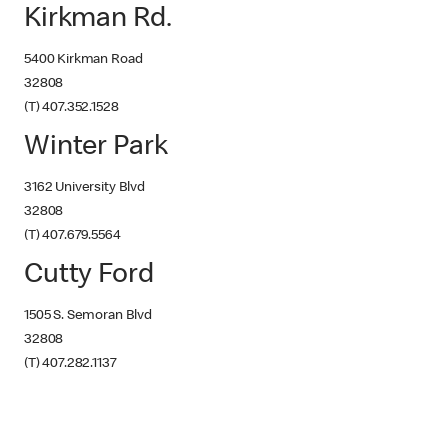
Kirkman Rd.
5400 Kirkman Road
32808
(T) 407.352.1528
Winter Park
3162 University Blvd
32808
(T) 407.679.5564
Cutty Ford
1505 S. Semoran Blvd
32808
(T) 407.282.1137