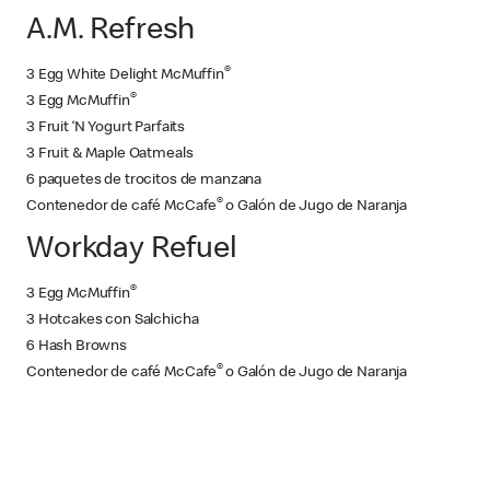
A.M. Refresh
®
3 Egg White Delight McMuffin
®
3 Egg McMuffin
3 Fruit ‘N Yogurt Parfaits
3 Fruit & Maple Oatmeals
6 paquetes de trocitos de manzana
®
Contenedor de café McCafe
o Galón de Jugo de Naranja
Workday Refuel
®
3 Egg McMuffin
3 Hotcakes con Salchicha
6 Hash Browns
®
Contenedor de café McCafe
o Galón de Jugo de Naranja