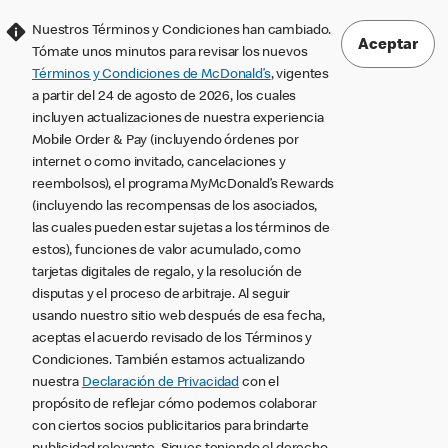
Nuestros Términos y Condiciones han cambiado.
Aceptar
Tómate unos minutos para revisar los nuevos
Términos y Condiciones de McDonald’s
, vigentes
a partir del 24 de agosto de 2026, los cuales
incluyen actualizaciones de nuestra experiencia
Mobile Order & Pay (incluyendo órdenes por
internet o como invitado, cancelaciones y
reembolsos), el programa MyMcDonald’s Rewards
(incluyendo las recompensas de los asociados,
las cuales pueden estar sujetas a los términos de
estos), funciones de valor acumulado, como
tarjetas digitales de regalo, y la resolución de
disputas y el proceso de arbitraje. Al seguir
usando nuestro sitio web después de esa fecha,
aceptas el acuerdo revisado de los Términos y
Condiciones. También estamos actualizando
nuestra
Declaración de Privacidad
con el
propósito de reflejar cómo podemos colaborar
con ciertos socios publicitarios para brindarte