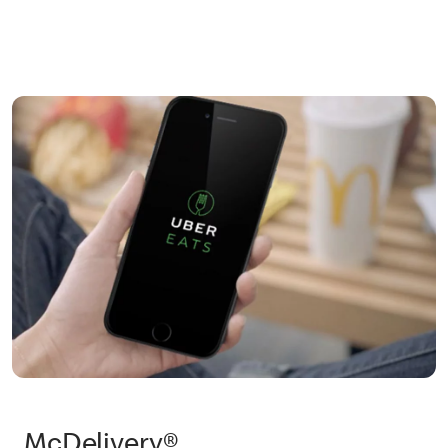
McDelivery®