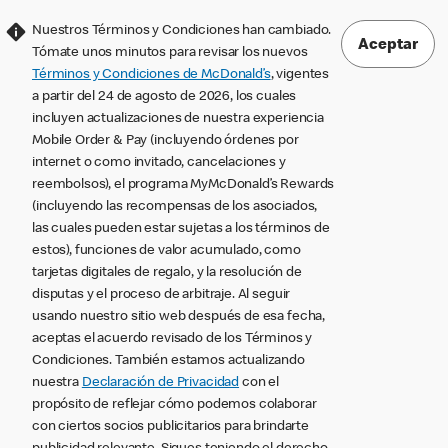
Nuestros Términos y Condiciones han cambiado.
Aceptar
Tómate unos minutos para revisar los nuevos
Términos y Condiciones de McDonald’s
, vigentes
a partir del 24 de agosto de 2026, los cuales
incluyen actualizaciones de nuestra experiencia
Mobile Order & Pay (incluyendo órdenes por
internet o como invitado, cancelaciones y
reembolsos), el programa MyMcDonald’s Rewards
(incluyendo las recompensas de los asociados,
las cuales pueden estar sujetas a los términos de
estos), funciones de valor acumulado, como
tarjetas digitales de regalo, y la resolución de
disputas y el proceso de arbitraje. Al seguir
usando nuestro sitio web después de esa fecha,
aceptas el acuerdo revisado de los Términos y
Condiciones. También estamos actualizando
nuestra
Declaración de Privacidad
con el
propósito de reflejar cómo podemos colaborar
con ciertos socios publicitarios para brindarte