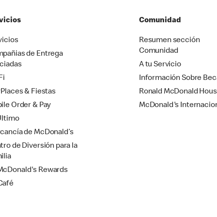
vicios
Comunidad
vicios
Resumen sección
Comunidad
pañias de Entrega
ciadas
A tu Servicio
Fi
Información Sobre Bec
yPlaces & Fiestas
Ronald McDonald Hou
ile Order & Pay
McDonald's Internacio
Último
cancía de McDonald’s
tro de Diversión para la
ilia
cDonald's Rewards
Café