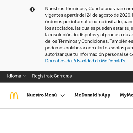
Nuestros Términos y Condiciones han camb
vigentes a partir del 24 de agosto de 2026
órdenes por internet o como invitado, ca
los asociados, las cuales pueden estar suje
la resolución de disputas y el proceso de a
de los Términos y Condiciones. También e
podemos colaborar con ciertos socios publi
autorizar que tu información personal se c
Derechos de Privacidad de McDonald’s.
Idioma
Regístrate
Carreras
Nuestro Menú
McDonald's App
MyMc