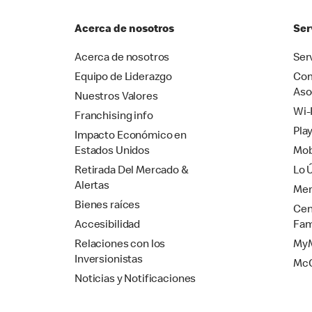
Acerca de nosotros
Ser
Acerca de nosotros
Ser
Equipo de Liderazgo
Com
Aso
Nuestros Valores
Wi-
Franchising info
Pla
Impacto Económico en
Estados Unidos
Mob
Retirada Del Mercado &
Lo 
Alertas
Mer
Bienes raíces
Cen
Accesibilidad
Fam
Relaciones con los
MyM
Inversionistas
Mc
Noticias y Notificaciones