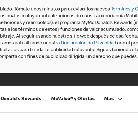
iado. Tómate unos minutos para revisar los nuevos
Términos y 
, los cuales incluyen actualizaciones de nuestra experiencia Mobi
ncelaciones y reembolsos), el programa MyMcDonald’s Rewards (
tas a los términos de estos), funciones de valor acumulado, como 
rbitraje. Al seguir usando nuestro sitio web después de esa fecha
stamos actualizando nuestra
Declaración de Privacidad
con el pro
citarios para brindarte publicidad relevante. Sigues teniendo el
omparta con fines de publicidad dirigida, un derecho que puedes 
Donald's Rewards
McValue® y Ofertas
Mas