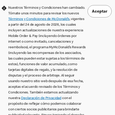
Nuestros Términos y Condiciones han cambiado.
Aceptar
Tómate unos minutos para revisar los nuevos
Términos y Condiciones de McDonald’s
, vigentes
a partir del 24 de agosto de 2026, los cuales
incluyen actualizaciones de nuestra experiencia
Mobile Order & Pay (incluyendo órdenes por
internet o como invitado, cancelaciones y
reembolsos), el programa MyMcDonald’s Rewards
(incluyendo las recompensas de los asociados,
las cuales pueden estar sujetas a los términos de
estos), funciones de valor acumulado, como
tarjetas digitales de regalo, y la resolución de
disputas y el proceso de arbitraje. Al seguir
usando nuestro sitio web después de esa fecha,
aceptas el acuerdo revisado de los Términos y
Condiciones. También estamos actualizando
nuestra
Declaración de Privacidad
con el
propósito de reflejar cómo podemos colaborar
con ciertos socios publicitarios para brindarte