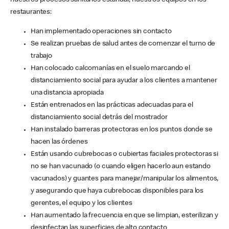
nuestros procesos sanitarios estándar, nuestros equipos en los
restaurantes:
Han implementado operaciones sin contacto
Se realizan pruebas de salud antes de comenzar el turno de
trabajo
Han colocado calcomanías en el suelo marcando el
distanciamiento social para ayudar a los clientes a mantener
una distancia apropiada
Están entrenados en las prácticas adecuadas para el
distanciamiento social detrás del mostrador
Han instalado barreras protectoras en los puntos donde se
hacen las órdenes
Están usando cubrebocas o cubiertas faciales protectoras si
no se han vacunado (o cuando eligen hacerlo aun estando
vacunados) y guantes para manejar/manipular los alimentos,
y asegurando que haya cubrebocas disponibles para los
gerentes, el equipo y los clientes
Han aumentado la frecuencia en que se limpian, esterilizan y
desinfectan las superficies de alto contacto