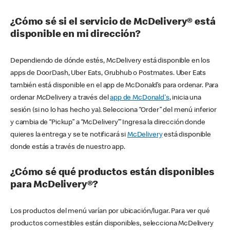
¿Cómo sé si el servicio de McDelivery® está
disponible en mi dirección?
Dependiendo de dónde estés, McDelivery está disponible en los
apps de DoorDash, Uber Eats, Grubhub o Postmates. Uber Eats
también está disponible en el app de McDonald’s para ordenar. Para
ordenar McDelivery a través del
app de McDonald's
, inicia una
sesión (si no lo has hecho ya). Selecciona “Order” del menú inferior
y cambia de “Pickup” a “McDelivery’” Ingresa la dirección donde
quieres la entrega y se te notificará si
McDelivery
está disponible
donde estás a través de nuestro app.
¿Cómo sé qué productos están disponibles
para McDelivery®?
Los productos del menú varían por ubicación/lugar. Para ver qué
productos comestibles están disponibles, selecciona McDelivery