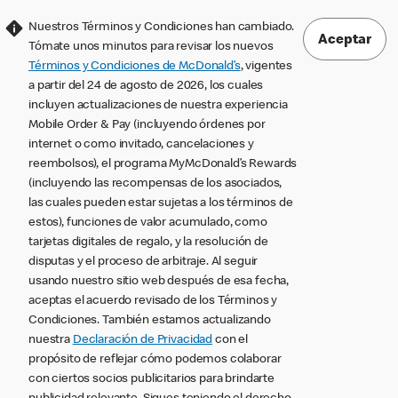
Nuestros Términos y Condiciones han cambiado.
Aceptar
Tómate unos minutos para revisar los nuevos
Términos y Condiciones de McDonald’s
, vigentes
a partir del 24 de agosto de 2026, los cuales
incluyen actualizaciones de nuestra experiencia
Mobile Order & Pay (incluyendo órdenes por
internet o como invitado, cancelaciones y
reembolsos), el programa MyMcDonald’s Rewards
(incluyendo las recompensas de los asociados,
las cuales pueden estar sujetas a los términos de
estos), funciones de valor acumulado, como
tarjetas digitales de regalo, y la resolución de
disputas y el proceso de arbitraje. Al seguir
usando nuestro sitio web después de esa fecha,
aceptas el acuerdo revisado de los Términos y
Condiciones. También estamos actualizando
nuestra
Declaración de Privacidad
con el
propósito de reflejar cómo podemos colaborar
con ciertos socios publicitarios para brindarte