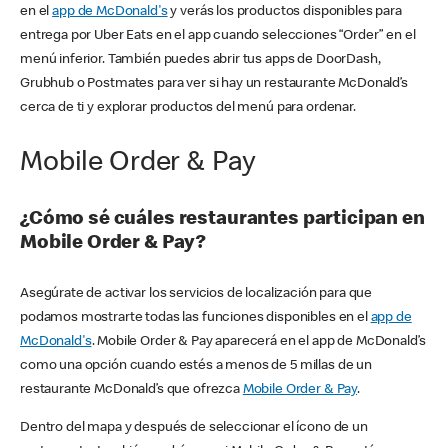
en el
app de McDonald's
y verás los productos disponibles para
entrega por Uber Eats en el app cuando selecciones “Order” en el
menú inferior. También puedes abrir tus apps de DoorDash,
Grubhub o Postmates para ver si hay un restaurante McDonald’s
cerca de ti y explorar productos del menú para ordenar.
Mobile Order & Pay
¿Cómo sé cuáles restaurantes participan en
Mobile Order & Pay?
Asegúrate de activar los servicios de localización para que
podamos mostrarte todas las funciones disponibles en el
app de
McDonald's
. Mobile Order & Pay aparecerá en el app de McDonald’s
como una opción cuando estés a menos de 5 millas de un
restaurante McDonald’s que ofrezca
Mobile Order & Pay
.
Dentro del mapa y después de seleccionar el ícono de un