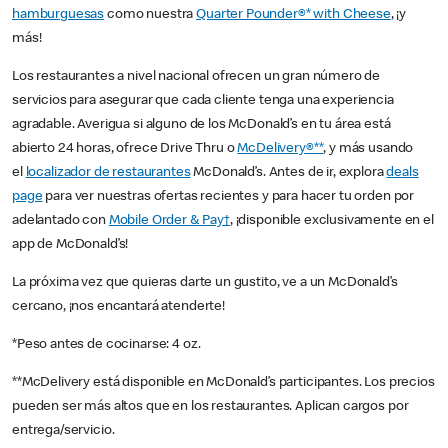
hamburguesas
como nuestra
Quarter Pounder®* with Cheese
, ¡y
más!
Los restaurantes a nivel nacional ofrecen un gran número de
servicios para asegurar que cada cliente tenga una experiencia
agradable. Averigua si alguno de los McDonald’s en tu área está
abierto 24 horas, ofrece Drive Thru o
McDelivery®**
, y más usando
el
localizador de restaurantes
McDonald’s. Antes de ir, explora
deals
page
para ver nuestras ofertas recientes y para hacer tu orden por
adelantado con
Mobile Order & Pay†
, ¡disponible exclusivamente en el
app de McDonald’s!
La próxima vez que quieras darte un gustito, ve a un McDonald’s
cercano, ¡nos encantará atenderte!
*Peso antes de cocinarse: 4 oz.
**McDelivery está disponible en McDonald’s participantes. Los precios
pueden ser más altos que en los restaurantes. Aplican cargos por
entrega/servicio.