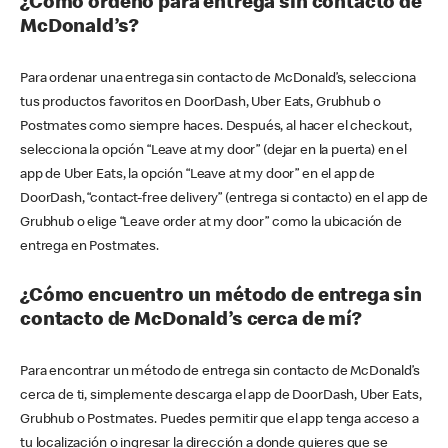
¿Cómo ordeno para entrega sin contacto de
McDonald’s?
Para ordenar una entrega sin contacto de McDonald’s, selecciona
tus productos favoritos en DoorDash, Uber Eats, Grubhub o
Postmates como siempre haces. Después, al hacer el checkout,
selecciona la opción “Leave at my door” (dejar en la puerta) en el
app de Uber Eats, la opción “Leave at my door” en el app de
DoorDash, “contact-free delivery” (entrega si contacto) en el app de
Grubhub o elige “Leave order at my door” como la ubicación de
entrega en Postmates.
¿Cómo encuentro un método de entrega sin
contacto de McDonald’s cerca de mí?
Para encontrar un método de entrega sin contacto de McDonald’s
cerca de ti, simplemente descarga el app de DoorDash, Uber Eats,
Grubhub o Postmates. Puedes permitir que el app tenga acceso a
tu localización o ingresar la dirección a donde quieres que se