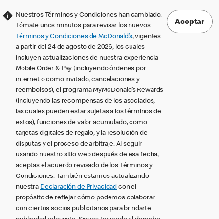
Nuestros Términos y Condiciones han cambiado.
Aceptar
Tómate unos minutos para revisar los nuevos
Términos y Condiciones de McDonald’s
, vigentes
a partir del 24 de agosto de 2026, los cuales
incluyen actualizaciones de nuestra experiencia
Mobile Order & Pay (incluyendo órdenes por
internet o como invitado, cancelaciones y
reembolsos), el programa MyMcDonald’s Rewards
(incluyendo las recompensas de los asociados,
las cuales pueden estar sujetas a los términos de
estos), funciones de valor acumulado, como
tarjetas digitales de regalo, y la resolución de
disputas y el proceso de arbitraje. Al seguir
usando nuestro sitio web después de esa fecha,
aceptas el acuerdo revisado de los Términos y
Condiciones. También estamos actualizando
nuestra
Declaración de Privacidad
con el
propósito de reflejar cómo podemos colaborar
con ciertos socios publicitarios para brindarte