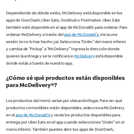
Dependiendo de dónde estés, McDelivery está disponible en los
apps de DoorDash, Uber Eats, Grubhub o Postmates. Uber Eats
también está disponible en el app de McDonald’s para ordenar. Para
ordenar McDelivery a través del
app de McDonald's
, inicia una
sesión (si no lo has hecho ya). Selecciona “Order” del menú inferior
y cambia de “Pickup” a “McDelivery’” Ingresa la dirección donde
quieres la entrega y se te notificará si
McDelivery
está disponible
donde estás a través de nuestro app.
¿Cómo sé qué productos están disponibles
para McDelivery®?
Los productos del menú varían por ubicación/lugar. Para ver qué
productos comestibles están disponibles, selecciona McDelivery
en el
app de McDonald's
y verás los productos disponibles para
entrega por Uber Eats en el app cuando selecciones “Order” en el
menú inferior. También puedes abrir tus apps de DoorDash,