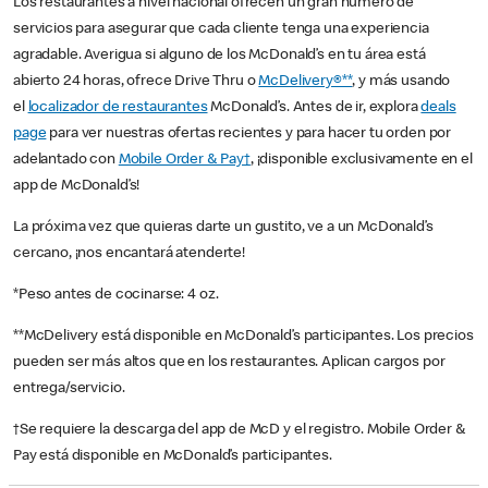
Los restaurantes a nivel nacional ofrecen un gran número de
servicios para asegurar que cada cliente tenga una experiencia
agradable. Averigua si alguno de los McDonald’s en tu área está
abierto 24 horas, ofrece Drive Thru o
McDelivery®**
, y más usando
el
localizador de restaurantes
McDonald’s. Antes de ir, explora
deals
page
para ver nuestras ofertas recientes y para hacer tu orden por
adelantado con
Mobile Order & Pay†
, ¡disponible exclusivamente en el
app de McDonald’s!
La próxima vez que quieras darte un gustito, ve a un McDonald’s
cercano, ¡nos encantará atenderte!
*Peso antes de cocinarse: 4 oz.
**McDelivery está disponible en McDonald’s participantes. Los precios
pueden ser más altos que en los restaurantes. Aplican cargos por
entrega/servicio.
†Se requiere la descarga del app de McD y el registro. Mobile Order &
Pay está disponible en McDonald’s participantes.