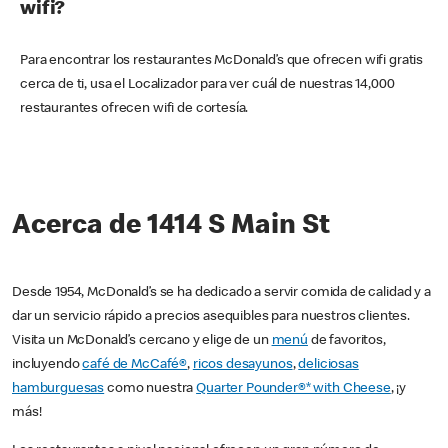
wifi?
Para encontrar los restaurantes McDonald’s que ofrecen wifi gratis
cerca de ti, usa el Localizador para ver cuál de nuestras 14,000
restaurantes ofrecen wifi de cortesía.
Acerca de 1414 S Main St
Desde 1954, McDonald’s se ha dedicado a servir comida de calidad y a
dar un servicio rápido a precios asequibles para nuestros clientes.
Visita un McDonald’s cercano y elige de un
menú
de favoritos,
incluyendo
café de McCafé®
,
ricos desayunos
,
deliciosas
hamburguesas
como nuestra
Quarter Pounder®* with Cheese
, ¡y
más!