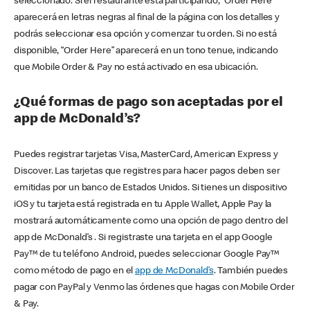
seleccionado. Si el restaurante está participando, “Order Here”
aparecerá en letras negras al final de la página con los detalles y
podrás seleccionar esa opción y comenzar tu orden. Si no está
disponible, “Order Here” aparecerá en un tono tenue, indicando
que Mobile Order & Pay no está activado en esa ubicación.
¿Qué formas de pago son aceptadas por el
app de McDonald’s?
Puedes registrar tarjetas Visa, MasterCard, American Express y
Discover. Las tarjetas que registres para hacer pagos deben ser
emitidas por un banco de Estados Unidos. Si tienes un dispositivo
iOS y tu tarjeta está registrada en tu Apple Wallet, Apple Pay la
mostrará automáticamente como una opción de pago dentro del
app de McDonald’s . Si registraste una tarjeta en el app Google
Pay™ de tu teléfono Android, puedes seleccionar Google Pay™
como método de pago en el
app de McDonald’s
. También puedes
pagar con PayPal y Venmo las órdenes que hagas con Mobile Order
& Pay.