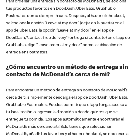
Para ordenar una entrega sin contacto de McDonald’s, selecciona
tus productos favoritos en DoorDash, Uber Eats, Grubhub o
Postmates como siempre haces. Después, al hacer el checkout,
selecciona la opción “Leave at my door” (dejar en la puerta) en el
app de Uber Eats, la opción “Leave at my door” en el app de
DoorDash, “contact-free delivery” (entrega si contacto) en el app de
Grubhub o elige “Leave order at my door” como la ubicación de
entrega en Postmates.
¿Cómo encuentro un método de entrega sin
contacto de McDonald’s cerca de mí?
Para encontrar un método de entrega sin contacto de McDonald’s
cerca de ti, simplemente descarga el app de DoorDash, Uber Eats,
Grubhub o Postmates. Puedes permitir que el app tenga acceso a
tu localización o ingresar la dirección a donde quieres que se
entregue tu comida. ¡Los apps automáticamente encontrarán el
McDonald’s más cercano a ti! Solo tienes que seleccionar
McDonald’s, añadir tus favoritos y al hacer checkout, seleccionar la